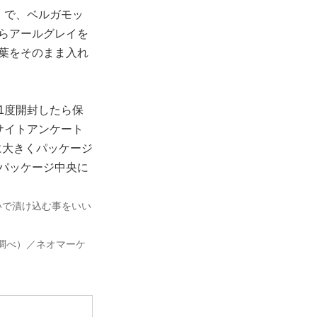
）で、ベルガモッ
らアールグレイを
葉をそのまま入れ
1度開封したら保
サイトアンケート
に大きくパッケージ
パッケージ中央に
いで漬け込む事をいい
調べ）／ネオマーケ