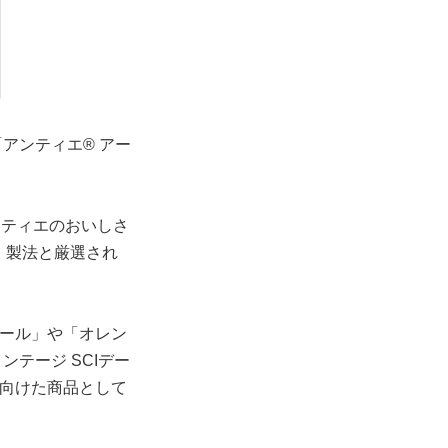
アンティエ® アー
ンティエのおいしさ
」製法と厳選され
ベール」や「オレン
テージ SCIデー
に向けた商品として