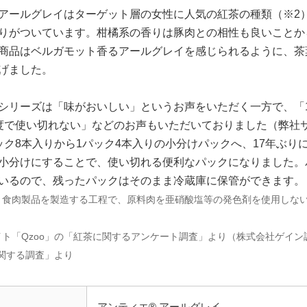
アールグレイはターゲット層の女性に人気の紅茶の種類（※2
りがついています。柑橘系の香りは豚肉との相性も良いことか
商品はベルガモット香るアールグレイを感じられるように、茶
げました。
シリーズは「味がおいしい」というお声をいただく一方で、「
度で使い切れない」などのお声もいただいておりました（弊社
ック8本入りから1パック4本入りの小分けパックへ、17年ぶり
小分けにすることで、使い切れる便利なパックになりました。
いるので、残ったパックはそのまま冷蔵庫に保管ができます。
、食肉製品を製造する工程で、原料肉を亜硝酸塩等の発色剤を使用しな
イト「Qzoo」の「紅茶に関するアンケート調査」より（株式会社ゲイン
関する調査」より
アンティエ® アールグレイ