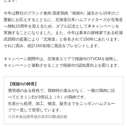
します。
今年は弊社のブランド食肉 国産鶏肉『桜姫®』誕生から15年のご
愛顧にお応えするとともに、北海道日本ハムファイターズが北海道
へ移転15周年を迎えるため、ダブル記念として本キャンペーンを
実施することになりました。また、今年は幕末の探検家である松浦
武四郎の提案により『北海道』と命名されて150年にあたります。
それに因み、総計150名様に賞品をプレゼントします。
キャンペーン期間中は、北海道エリアで桜姫®のTVCMを放映し、
キャンペーンと連動させることで桜姫®の認知度向上を図ります。
【桜姫®の特長】
透明感のある桜色で、鶏独特の臭みがなく、一般の鶏肉に比
べてビタミンEが3倍以上（※）の鶏肉です。
生産から処理、加工、物流、販売までをニッポンハムグルー
プで一貫して管理しています。
※日本食品標準成分表2015数値比較