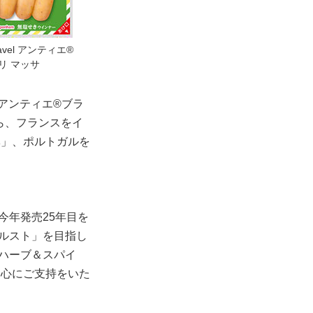
Travel アンティエ®
リ マッサ
アンティエ®ブラ
から、フランスをイ
ベ」、ポルトガルを
今年発売25年目を
ルスト」を目指し
ハーブ＆スパイ
中心にご支持をいた