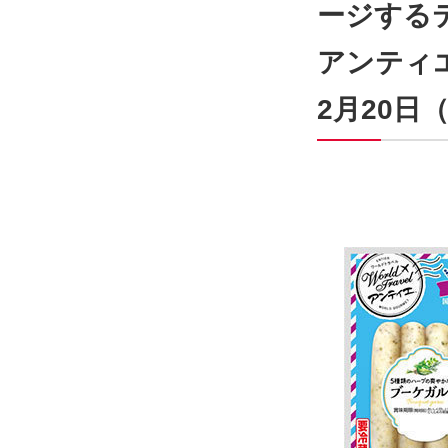
ージする
アンティエ®
2月20日