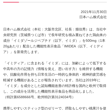
2021年11月30日
日本ハム株式会社
日本ハム株式会社（本社：大阪市北区、社長：畑佳秀）は、当社中
央研究所（茨城県つくば市）で長年研究を積み重ねてきた鶏由来の
成分「イミダゾールジペプチド（以下、イミダ）」を500mg（1本
20gあたり）配合した機能性表示食品「IMIDEA（以下、イミディ
ア）」を新発売します。
「イミディア」に含まれる「イミダ」には、加齢によって低下する
中高年の方の記憶力（情報を覚え、思い出す力）を維持する機能
や、抗酸化作用を持ち日常生活の一時的な身体的・精神的疲労感を
軽減する機能があることが報告されています。当社は2019年に
「イミダ」を成分とした認知機能改善の特許権を国内と欧州で取得
し、この成分を活用した機能性表示食品を商品化しました。
（特許第6588666号、欧州特許第3124034号）
携帯しやすいスティック型のゼリーで、摂取もしやすい桃果汁を使