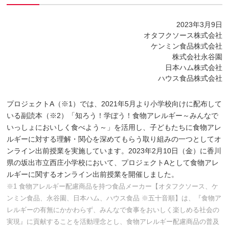
2023年3月9日
オタフクソース株式会社
ケンミン食品株式会社
株式会社永谷園
日本ハム株式会社
ハウス食品株式会社
プロジェクトA（※1）では、2021年5月より小学校向けに配布して
いる副読本（※2）「知ろう！学ぼう！食物アレルギー～みんなで
いっしょにおいしく食べよう～」を活用し、子どもたちに食物アレ
ルギーに対する理解・関心を深めてもらう取り組みの一つとしてオ
ンライン出前授業を実施しています。2023年2月10日（金）に香川
県の坂出市立西庄小学校において、プロジェクトAとして食物アレ
ルギーに関するオンライン出前授業を開催しました。
※1 食物アレルギー配慮商品を持つ食品メーカー【オタフクソース、ケ
ンミン食品、永谷園、日本ハム、ハウス食品 ※五十音順】は、『食物ア
レルギーの有無にかかわらず、みんなで食事をおいしく楽しめる社会の
実現』に貢献することを活動理念とし、食物アレルギー配慮商品の普及