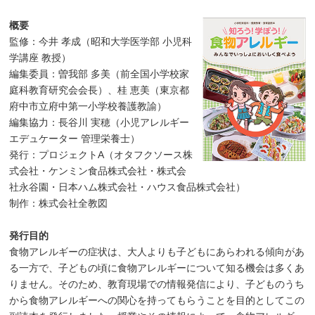
概要
監修：今井 孝成（昭和大学医学部 小児科
学講座 教授）
編集委員：曽我部 多美（前全国小学校家
庭科教育研究会会長）、桂 恵美（東京都
府中市立府中第一小学校養護教諭）
編集協力：長谷川 実穂（小児アレルギー
エデュケーター 管理栄養士）
発行：プロジェクトA（オタフクソース株
式会社・ケンミン食品株式会社・株式会
社永谷園・日本ハム株式会社・ハウス食品株式会社）
制作：株式会社全教図
発行目的
食物アレルギーの症状は、大人よりも子どもにあらわれる傾向があ
る一方で、子どもの頃に食物アレルギーについて知る機会は多くあ
りません。そのため、教育現場での情報発信により、子どものうち
から食物アレルギーへの関心を持ってもらうことを目的としてこの