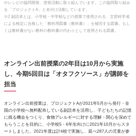
やレシピの協同開発、啓発活動に取り組んでいます。この協同取り組み
を「プロジェクトA」と名付け活動しています。
※2 副読本とは、小学校・中学校などの授業で使用される、文部科学省
による検定に合格した「教科用図書（教科書）」を補完する図書。もし
くは教科書がない教科の教科書の代わりとして使用される図書。
オンライン出前授業の2年目は10月から実施
し、今期5回目は「オタフクソース」が講師を
担当
オンライン出前授業は、プロジェクトAが2021年5月から発行・全
国の小学校へ無料配布している副読本を活用し、子どもたちの記憶
に残る機会をつくり、食物アレルギーに対する理解・関心を深めて
もらうことを目的に、小学校5・6年生向けに2021年10月からスタ
ートしました。2021年度は計4校で実施し、延べ287人の児童が参