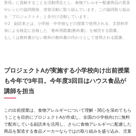
実現』に貢献することを活動理念とし、食物アレルギー配慮商品の普及
やレシピの協同開発、啓発活動に取り組んでいます。この協同取り組み
を「プロジェクトＡ」と名付け活動しています。
※2 副読本とは、小学校・中学校などの授業で使用される、文部科学
省による検定に合格した「教科用図書(教科書)」を補完する図書。
もしくは教科書がない教科の教科書の代わりとして使用される図書。
プロジェクトAが実施する小学校向け出前授業
も今年で3年目。今年度3回目はハウス食品が
講師を担当
この出前授業は、食物アレルギーについて理解・関心を深めてもら
うことを目的にプロジェクトAが作成し、全国の小学校向けに無料
で配布している副読本を活用し、さらに食物アレルギーに配慮した
商品を製造する食品メーカーならではの取り組みを盛り込み、児童