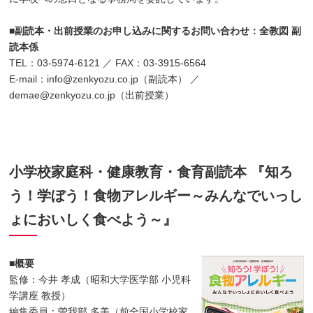
■副読本・出前授業のお申し込みに関するお問い合わせ：全教図 副
読本係
TEL：03-5974-6121 ／ FAX：03-3915-6564
E-mail：info@zenkyozu.co.jp（副読本） ／
demae@zenkyozu.co.jp（出前授業）
小学校家庭科・健康教育・食育副読本 『知ろ
う！学ぼう！食物アレルギー～みんなでいっし
ょにおいしく食べよう～』
■概要
監修：今井 孝成（昭和大学医学部 小児科
学講座 教授）
編集委員：曽我部 多美（前全国小学校家