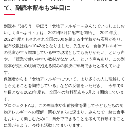
て、副読本配布も3年目に
副読本『知ろう！学ぼう！食物アレルギー～みんなでいっしょにお
いしく食べよう～』は、2021年5月に配布を開始し、2021年度、
2022年度ともそれぞれ全国の500を越える小学校から応募があり、
配布校数は延べ1042校となりました。先生から「食物アレルギー
の児童が年々増加している中で現場としてもありがたい」という声
や、「授業で使いやすい教材がなかった」という声もあり、この副
読本が先生の現場で抱える悩みの解決に寄与できたと考えていま
す。
保護者からも「食物アレルギーについて、より多くの人に理解して
もらえることを期待している」などの反響をいただき、 今年で3
年目となる2023年度も、全国への無料配布を5月より開始していま
す。
プロジェクトAは、この副読本や出前授業を通して子どもたちの食
物アレルギーへの理解・関心がさらに深まり、みんなで一緒に食事
をおいしく楽しむために、自分でできることを考えて行動すること
に繋がるよう、今後も活動してまいります。