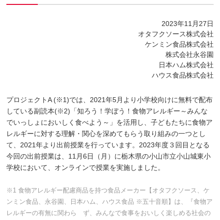
2023年11月27日
オタフクソース株式会社
ケンミン食品株式会社
株式会社永谷園
日本ハム株式会社
ハウス食品株式会社
プロジェクトA (※1)では、2021年5月より小学校向けに無料で配布
している副読本(※2)「知ろう！学ぼう！食物アレルギー～みんな
でいっしょにおいしく食べよう～」を活用し、子どもたちに食物ア
レルギーに対する理解・関心を深めてもらう取り組みの一つとし
て、2021年より出前授業を行っています。2023年度３回目となる
今回の出前授業は、11月6日（月）に栃木県の小山市立小山城東小
学校において、オンラインで授業を実施しました。
※1 食物アレルギー配慮商品を持つ食品メーカー【オタフクソース、ケ
ンミン食品、永谷園、日本ハム、ハウス食品 ※五十音順】は、『食物ア
レルギーの有無に関わら ず、みんなで食事をおいしく楽しめる社会の