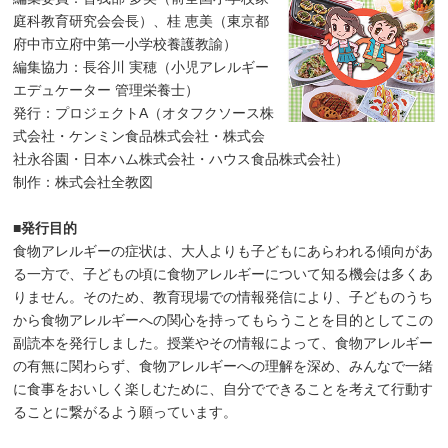
庭科教育研究会会長）、桂 恵美（東京都
府中市立府中第一小学校養護教諭）
編集協力：長谷川 実穂（小児アレルギー
エデュケーター 管理栄養士）
発行：プロジェクトA（オタフクソース株
式会社・ケンミン食品株式会社・株式会
社永谷園・日本ハム株式会社・ハウス食品株式会社）
制作：株式会社全教図
■発行目的
食物アレルギーの症状は、大人よりも子どもにあらわれる傾向があ
る一方で、子どもの頃に食物アレルギーについて知る機会は多くあ
りません。そのため、教育現場での情報発信により、子どものうち
から食物アレルギーへの関心を持ってもらうことを目的としてこの
副読本を発行しました。授業やその情報によって、食物アレルギー
の有無に関わらず、食物アレルギーへの理解を深め、みんなで一緒
に食事をおいしく楽しむために、自分でできることを考えて行動す
ることに繋がるよう願っています。