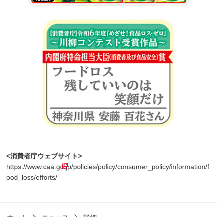
<消費者庁ウェブサイト>
https://www.caa.go.jp/policies/policy/consumer_policy/information/f
ood_loss/efforts/