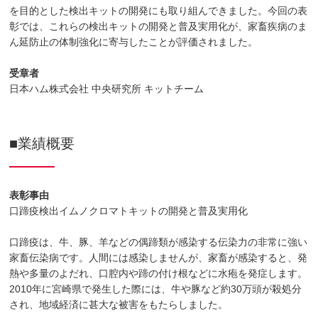
を目的とした検出キットの開発にも取り組んできました。今回の表
彰では、これらの検出キットの開発と普及実用化が、家畜疾病のま
ん延防止の体制強化に寄与したことが評価されました。
受章者
日本ハム株式会社 中央研究所 キットチーム
■業績概要
表彰事由
口蹄疫検出イムノクロマトキットの開発と普及実用化
口蹄疫は、牛、豚、羊などの偶蹄類が感染する伝染力の非常に強い
家畜伝染病です。人間には感染しませんが、家畜が感染すると、発
熱や多量のよだれ、口腔内や蹄の付け根などに水疱を発症します。
2010年に宮崎県で発生した際には、牛や豚など約30万頭が殺処分
され、地域経済に甚大な被害をもたらしました。