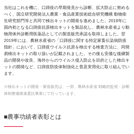
当社はこれを機に、口蹄疫の早期発見から診断、拡大防止に努める
べく、国立研究開発法人農業・食品産業技術総合研究機構 動物衛
生研究部門等と共同で検出キットの開発を進めました。2018年に
国内初となる口蹄疫抗原検出キットを製品化し、農林水産省より動
物用体外診断用医薬品としての製造販売承認を取得しました。翌
2019年には、農林水産省の「口蹄疫に関する特定家畜伝染病防疫
指針」において、口蹄疫ウイルス抗原を検出する検査方法に、同簡
易検出キットの取り扱いが記載されました。その後も安価な後継製
品の開発や改良、海外からのウイルス侵入防止を目的とした検出キ
ットの開発など、口蹄疫防疫体制強化と普及実用化に取り組んでい
ます。
※検出キットの開発・製造販売は、一部、農林水産省 戦略的監視・診断
体制整備推進委託事業にて行っています。
■農事功績者表彰とは