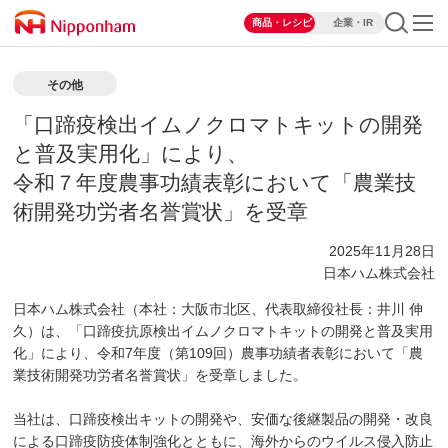
商品・レシピ
企業・IR
その他
「口蹄疫検出イムノクロマトキットの開発
と普及実用化」により、
令和７年度農事功績表彰において「農業技
術開発功労者名誉賞状」を受章
2025年11月28日
日本ハム株式会社
日本ハム株式会社（本社：大阪市北区、代表取締役社長：井川 伸
久）は、「口蹄疫抗原検出イムノクロマトキットの開発と普及実用
化」により、令和7年度（第109回）農事功績者表彰において「農
業技術開発功労者名誉賞状」を受章しました。
当社は、口蹄疫検出キットの開発や、安価な後継製品の開発・改良
による口蹄疫防疫体制強化とともに、海外からのウイルス侵入防止