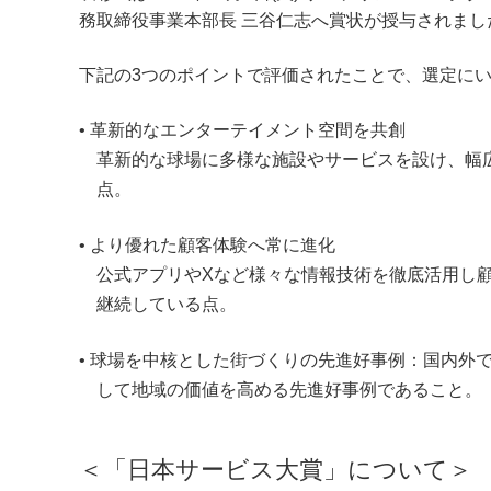
務取締役事業本部長 三谷仁志へ賞状が授与されまし
下記の3つのポイントで評価されたことで、選定に
• 革新的なエンターテイメント空間を共創
革新的な球場に多様な施設やサービスを設け、幅
点。
• より優れた顧客体験へ常に進化
公式アプリやXなど様々な情報技術を徹底活用し
継続している点。
• 球場を中核とした街づくりの先進好事例：国内
して地域の価値を高める先進好事例であること。
＜「日本サービス大賞」について＞