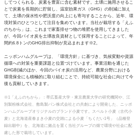
してつくられる、炭素を豊富に含む素材です。土壌に施用させるこ
とで炭素を長期的に貯留し、温室効果ガス（GHG）の削減に加え
て、土壌の保水性や肥沃度の向上にも寄与することから、近年、環
境対策のひとつとして注目を集めています。当社が栽培する「えふ
のちから」は、これまで家畜排せつ物の堆肥を使用してきました
が、今回バイオ炭を土壌改良資材として採用することによって、年
間約6.8トンのGHG排出抑制が見込まれます※2。
ニッポンハムグループは、「環境方針」に基づき、気候変動や資源
循環への対策を重要課題と位置づけています。事業活動を通じた
GHG削減のほか、今回のバイオ炭の活用など、農業分野における
環境保全にも積極的に取り組むことで、持続可能な社会に向けて今
後も貢献していきます。
※1「えふのちから」：帯広畜産大学・東京農業大学の研究機関や、江
別製粉株式会社、敷島製パン株式会社との共創により開発した、ニッポ
ンハムグループオリジナルのブランド小麦です。スペルト小麦（古代小
麦）と北海道産春まき小麦の交雑による小麦「ちくだい1号」（品種登
録出願中）を、北海道に拠点を置く当社グループの畑で環境や社会に配
慮した形で栽培しています。