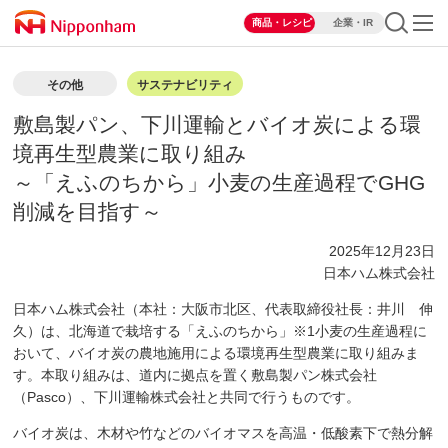
商品・レシピ
企業・IR
その他
サステナビリティ
敷島製パン、下川運輸とバイオ炭による環
境再生型農業に取り組み
～「えふのちから」小麦の生産過程でGHG
削減を目指す～
2025年12月23日
日本ハム株式会社
日本ハム株式会社（本社：大阪市北区、代表取締役社長：井川 伸
久）は、北海道で栽培する「えふのちから」※1小麦の生産過程に
おいて、バイオ炭の農地施用による環境再生型農業に取り組みま
す。本取り組みは、道内に拠点を置く敷島製パン株式会社
（Pasco）、下川運輸株式会社と共同で行うものです。
バイオ炭は、木材や竹などのバイオマスを高温・低酸素下で熱分解