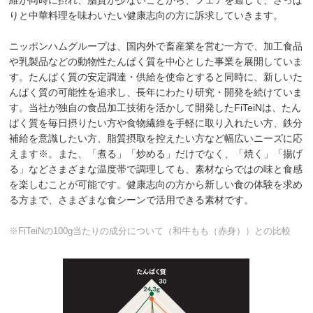
維が同時に摂れ、脂質が少ないことから、フェアを通して、さっぱ
りと中華料理を味わいたい健康志向の方に訴求していきます。
ニッポンハムグループは、国内外で畜産業を営む一方で、加工食品
や乳製品などの動物性たんぱく質を中心とした事業を展開していま
す。たんぱく質の安定調達・供給を使命とすると同時に、新しいた
んぱく質の可能性を追求し、長年にわたり研究・開発を続けていま
す。当社が独自の食品加工技術を活かして開発したFiTeiNは、たん
ぱく質を毎日摂りたい方や食物繊維を手軽に取り入れたい方、鉄分
補給を意識したい方、脂質摂取を控えたい方など幅広いニーズに応
えます※。また、「煮る」「炒める」だけでなく、「焼く」「揚げ
る」などさまざまな温度帯で調理しても、素材ならではの味と食感
を楽しむことが可能です。健康志向の方から新しい食の体験を求め
る方まで、さまざまな食シーンで活用できる素材です。
※FiTeiNの100g当たりの成分について（和牛もも（赤身））との比較