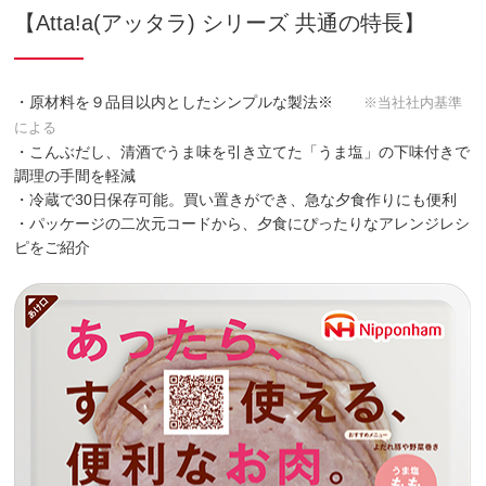
【Atta!a(アッタラ) シリーズ 共通の特長】
・原材料を９品目以内としたシンプルな製法※
※当社社内基準
による
・こんぶだし、清酒でうま味を引き立てた「うま塩」の下味付きで
調理の手間を軽減
・冷蔵で30日保存可能。買い置きができ、急な夕食作りにも便利
・パッケージの二次元コードから、夕食にぴったりなアレンジレシ
ピをご紹介