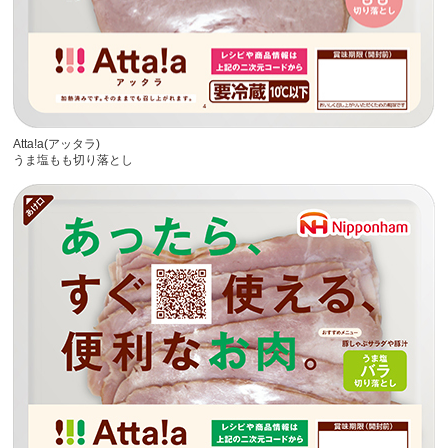
Atta!a(アッタラ)
うま塩もも切り落とし