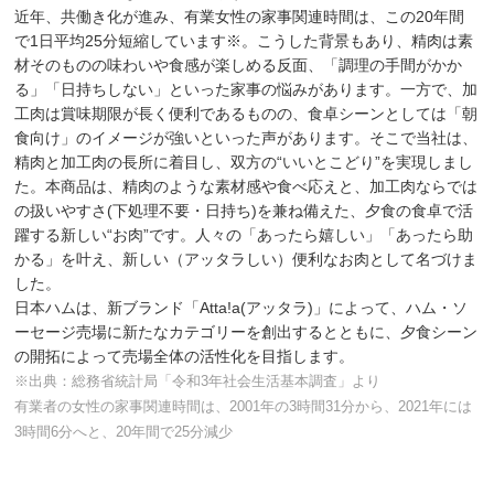
近年、共働き化が進み、有業女性の家事関連時間は、この20年間
で1日平均25分短縮しています※。こうした背景もあり、精肉は素
材そのものの味わいや食感が楽しめる反面、「調理の手間がかか
る」「日持ちしない」といった家事の悩みがあります。一方で、加
工肉は賞味期限が長く便利であるものの、食卓シーンとしては「朝
食向け」のイメージが強いといった声があります。そこで当社は、
精肉と加工肉の長所に着目し、双方の“いいとこどり”を実現しまし
た。本商品は、精肉のような素材感や食べ応えと、加工肉ならでは
の扱いやすさ(下処理不要・日持ち)を兼ね備えた、夕食の食卓で活
躍する新しい“お肉”です。人々の「あったら嬉しい」「あったら助
かる」を叶え、新しい（アッタラしい）便利なお肉として名づけま
した。
日本ハムは、新ブランド「Atta!a(アッタラ)」によって、ハム・ソ
ーセージ売場に新たなカテゴリーを創出するとともに、夕食シーン
の開拓によって売場全体の活性化を目指します。
※出典：総務省統計局「令和3年社会生活基本調査」より
有業者の女性の家事関連時間は、2001年の3時間31分から、2021年には
3時間6分へと、20年間で25分減少