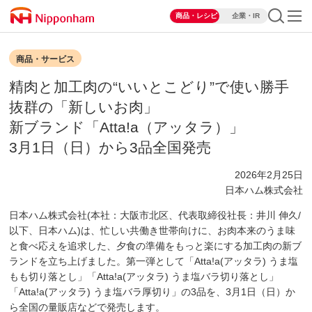
商品・レシピ
企業・IR
商品・サービス
精肉と加工肉の“いいとこどり”で使い勝手
抜群の「新しいお肉」
新ブランド「Atta!a（アッタラ）」
3月1日（日）から3品全国発売
2026年2月25日
日本ハム株式会社
日本ハム株式会社(本社：大阪市北区、代表取締役社長：井川 伸久/
以下、日本ハム)は、忙しい共働き世帯向けに、お肉本来のうま味
と食べ応えを追求した、夕食の準備をもっと楽にする加工肉の新ブ
ランドを立ち上げました。第一弾として「Atta!a(アッタラ) うま塩
もも切り落とし」「Atta!a(アッタラ) うま塩バラ切り落とし」
「Atta!a(アッタラ) うま塩バラ厚切り」の3品を、3月1日（日）か
ら全国の量販店などで発売します。