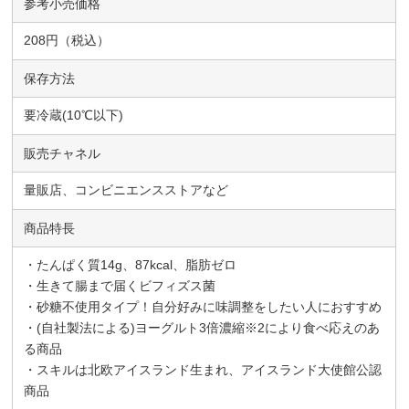
参考小売価格
208円（税込）
保存方法
要冷蔵(10℃以下)
販売チャネル
量販店、コンビニエンスストアなど
商品特長
・たんぱく質14g、87kcal、脂肪ゼロ
・生きて腸まで届くビフィズス菌
・砂糖不使用タイプ！自分好みに味調整をしたい人におすすめ
・(自社製法による)ヨーグルト3倍濃縮※2により食べ応えのあ
る商品
・スキルは北欧アイスランド生まれ、アイスランド大使館公認
商品