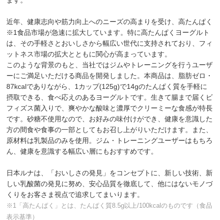
ます。
近年、健康志向や筋力向上へのニーズの高まりを受け、高たんぱく
※1食品市場が急速に拡大しています。特に高たんぱくヨーグルト
は、その手軽さとおいしさから幅広い世代に支持されており、フィ
ットネス市場の拡大とともに関心が高まっています。
このような背景のもと、当社ではジムやトレーニングを行うユーザ
ーにご満足いただける商品を開発しました。本商品は、脂肪ゼロ・
87kcalでありながら、1カップ(125g)で14gのたんぱく質を手軽に
摂取できる、食べ応えのあるヨーグルトです。生きて腸まで届くビ
フィズス菌入りで、爽やかな酸味と濃厚でクリーミーな食感が特長
です。砂糖不使用なので、お好みの味付けができ、健康を意識した
方の間食や食事の一部としてもお召し上がりいただけます。また、
原材料は乳製品のみを使用。ジム・トレーニングユーザーはもちろ
ん、健康を意識する幅広い層にもおすすめです。
日本ルナは、「おいしさの発見」をコンセプトに、新しい技術、新
しい乳酸菌の発見に努め、安心品質を徹底して、他にはないモノづ
くりをお客さま視点で追求してまいります。
※1「高たんぱく」とは、たんぱく質8.5g以上/100kcalのものです（食品
表示基準）