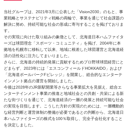
当社グループは、2021年3月に公表した「Vision2030」のもと、事
業戦略とサステナビリティ戦略の両輪で、事業を通じて社会課題の
解決に努め、持続可能な社会の形成に寄与することを掲げておりま
す。
その実現に向けた取り組みの象徴として、北海道日本ハムファイタ
ーズは球団理念「スポーツ・コミュニティ」を掲げ、2004年に本
拠地を札幌市に移転して以来、地域に根差した球団運営と北海道経
済の活性化に注力してまいりました。
さらに、北海道の持続的発展に貢献するためプロ野球球団経営にと
どまらず、2023年には「エスコンフィールドHOKKAIDO」および
「北海道ボールパークFビレッジ」を開業し、総合的なエンターテ
インメント拠点の運営を開始しました。
今後は2028年のJR新駅開業等さらなる事業拡大を見据え、総合エ
ンターテインメント事業の推進と地域社会との共創・共栄による新
たな街づくりを通じて、北海道経済の一層の発展と持続可能な社会
の実現を目指します。こうした方針の実現のためには、一層機動的
な経営判断と運営体制の整備が必要であるとの判断から、北海道日
本ハムファイターズの株式を100％取得し、完全子会社化すること
を決定しました。