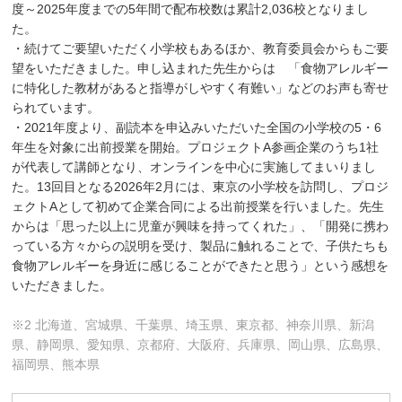
度～2025年度までの5年間で配布校数は累計2,036校となりまし
た。
・続けてご要望いただく小学校もあるほか、教育委員会からもご要
望をいただきました。申し込まれた先生からは 「食物アレルギー
に特化した教材があると指導がしやすく有難い」などのお声も寄せ
られています。
・2021年度より、副読本を申込みいただいた全国の小学校の5・6
年生を対象に出前授業を開始。プロジェクトA参画企業のうち1社
が代表して講師となり、オンラインを中心に実施してまいりまし
た。13回目となる2026年2月には、東京の小学校を訪問し、プロジ
ェクトAとして初めて企業合同による出前授業を行いました。先生
からは「思った以上に児童が興味を持ってくれた」、「開発に携わ
っている方々からの説明を受け、製品に触れることで、子供たちも
食物アレルギーを身近に感じることができたと思う」という感想を
いただきました。
※2 北海道、宮城県、千葉県、埼玉県、東京都、神奈川県、新潟
県、静岡県、愛知県、京都府、大阪府、兵庫県、岡山県、広島県、
福岡県、熊本県