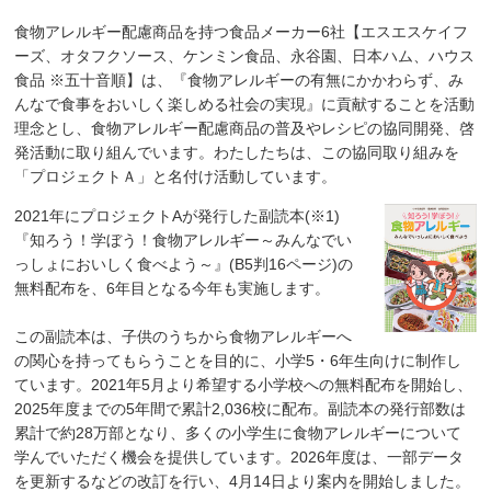
食物アレルギー配慮商品を持つ食品メーカー6社【エスエスケイフ
ーズ、オタフクソース、ケンミン食品、永谷園、日本ハム、ハウス
食品 ※五十音順】は、『食物アレルギーの有無にかかわらず、み
んなで食事をおいしく楽しめる社会の実現』に貢献することを活動
理念とし、食物アレルギー配慮商品の普及やレシピの協同開発、啓
発活動に取り組んでいます。わたしたちは、この協同取り組みを
「プロジェクトＡ」と名付け活動しています。
2021年にプロジェクトAが発行した副読本(※1)
『知ろう！学ぼう！食物アレルギー～みんなでい
っしょにおいしく食べよう～』(B5判16ページ)の
無料配布を、6年目となる今年も実施します。
この副読本は、子供のうちから食物アレルギーへ
の関心を持ってもらうことを目的に、小学5・6年生向けに制作し
ています。2021年5月より希望する小学校への無料配布を開始し、
2025年度までの5年間で累計2,036校に配布。副読本の発行部数は
累計で約28万部となり、多くの小学生に食物アレルギーについて
学んでいただく機会を提供しています。2026年度は、一部データ
を更新するなどの改訂を行い、4月14日より案内を開始しました。