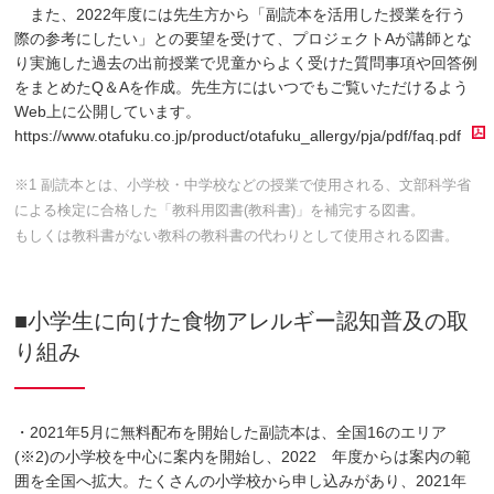
また、2022年度には先生方から「副読本を活用した授業を行う
際の参考にしたい」との要望を受けて、プロジェクトAが講師とな
り実施した過去の出前授業で児童からよく受けた質問事項や回答例
をまとめたQ＆Aを作成。先生方にはいつでもご覧いただけるよう
Web上に公開しています。
https://www.otafuku.co.jp/product/otafuku_allergy/pja/pdf/faq.pdf
※1 副読本とは、小学校・中学校などの授業で使用される、文部科学省
による検定に合格した「教科用図書(教科書)」を補完する図書。
もしくは教科書がない教科の教科書の代わりとして使用される図書。
■小学生に向けた食物アレルギー認知普及の取
り組み
・2021年5月に無料配布を開始した副読本は、全国16のエリア
(※2)の小学校を中心に案内を開始し、2022 年度からは案内の範
囲を全国へ拡大。たくさんの小学校から申し込みがあり、2021年