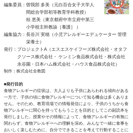
編集委員：曽我部 多美（元白百合女子大学人
間総合学部初等教育学科教授）
桂 恵美（東京都府中市立府中第三
小学校主幹教諭［養護］ ）
編集協力：長谷川 実穂（小児アレルギーエデュケーター 管理
栄養士）
発行：プロジェクトA（エスエスケイフーズ株式会社・オタフ
クソース株式会社・ ケンミン食品株式会社・株式会社
永谷園・日本ハム株式会社・ハウス食品株式会社）
制作：株式会社全教図
■発行目的
食物アレルギーの症状は、大人よりも子供にあらわれる傾向がある
一方で、子供の頃に食物アレルギーについて知る機会は多くありま
せん。そのため、教育現場での情報発信により、子供のうちから食
物アレルギーに関心を持ってもらうことを目的としてこの副読本を
発行しました。授業やその情報によって、食物アレルギーの有無に
関わらず、食物アレルギーへの理解を深め、みんなで一緒に食事を
おいしく楽しむために、自分でできることを考えて行動することに