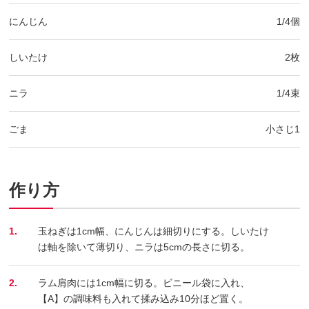
にんじん
1/4個
しいたけ
2枚
ニラ
1/4束
ごま
小さじ1
作り方
1.
玉ねぎは1cm幅、にんじんは細切りにする。しいたけ
は軸を除いて薄切り、ニラは5cmの長さに切る。
2.
ラム肩肉には1cm幅に切る。ビニール袋に入れ、
【A】の調味料も入れて揉み込み10分ほど置く。