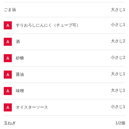
ごま油
大さじ1
小さじ1
すりおろしにんにく（チューブ可）
A
大さじ2
酒
A
小さじ2
砂糖
A
大さじ1
醤油
A
大さじ1
味噌
A
小さじ1
オイスターソース
A
玉ねぎ
1/2個