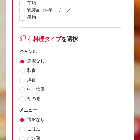
芋類
乳製品（牛乳・チーズ）
果物
料理タイプ
を選択
ジャンル
選択なし
和食
洋食
中・韓風
その他
メニュー
選択なし
ごはん
パン類