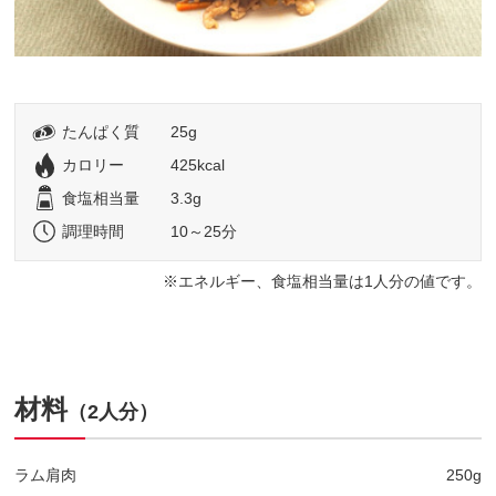
たんぱく質
25g
カロリー
425kcal
食塩相当量
3.3g
調理時間
10～25分
エネルギー、食塩相当量は1人分の値です。
材料
（2人分）
ラム肩肉
250g