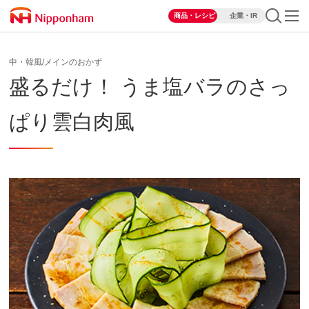
商品・レシピ
企業・IR
中・韓風/メインのおかず
盛るだけ！ うま塩バラのさっ
ぱり雲白肉風