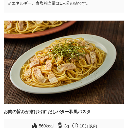
※エネルギー、食塩相当量は1人分の値です。
お肉の旨みが溶け出す だしバター和風パスタ
560kcal
3g
10分以内