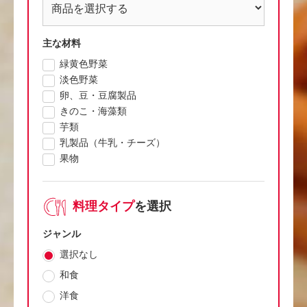
主な材料
緑黄色野菜
淡色野菜
卵、豆・豆腐製品
きのこ・海藻類
芋類
乳製品（牛乳・チーズ）
果物
料理タイプ
を選択
ジャンル
選択なし
和食
洋食