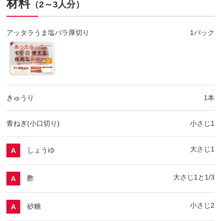
材料
（2～3人分）
アッタラうま塩バラ厚切り
1パック
きゅうり
1本
青ねぎ(小口切り)
小さじ1
大さじ1
しょうゆ
A
大さじ1と1/3
酢
A
小さじ2
砂糖
A