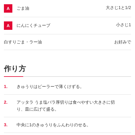
大さじ1と1/2
ごま油
A
小さじ1
にんにくチューブ
A
白すりごま・ラー油
お好みで
作り方
1.
きゅうりはピーラーで薄くけずる。
2.
アッタラ うま塩バラ厚切りは食べやすい大きさに切
り、皿に広げて盛る。
3.
中央に1のきゅうりをふんわりのせる。