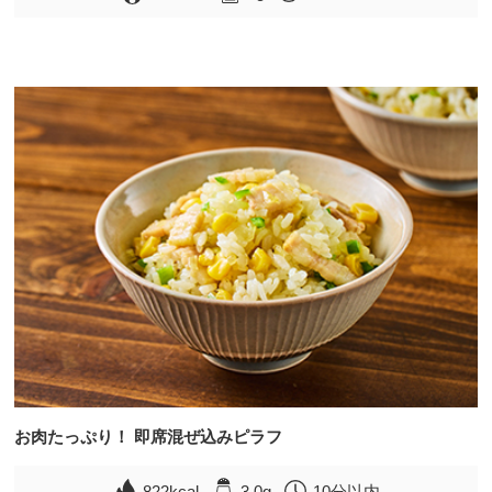
お肉たっぷり！ 即席混ぜ込みピラフ
822kcal
3.0g
10分以内