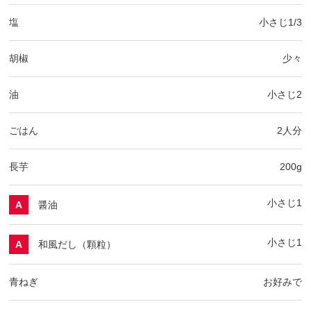
塩
小さじ1/3
胡椒
少々
油
小さじ2
ごはん
2人分
長芋
200g
小さじ1
醤油
A
小さじ1
和風だし（顆粒）
A
青ねぎ
お好みで