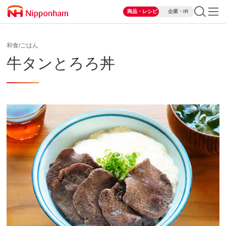
商品・レシピ
企業・IR
和食/ごはん
牛タンとろろ丼