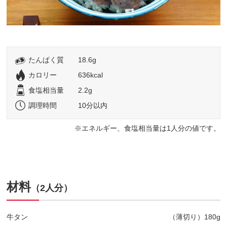
たんぱく質
18.6g
カロリー
636kcal
食塩相当量
2.2g
調理時間
10分以内
エネルギー、食塩相当量は1人分の値です。
材料
（2人分）
牛タン
（薄切り）180g