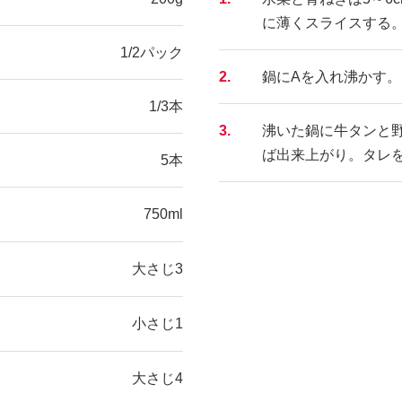
に薄くスライスする
1/2パック
2.
鍋にAを入れ沸かす。
1/3本
3.
沸いた鍋に牛タンと
ば出来上がり。タレ
5本
750ml
大さじ3
小さじ1
大さじ4