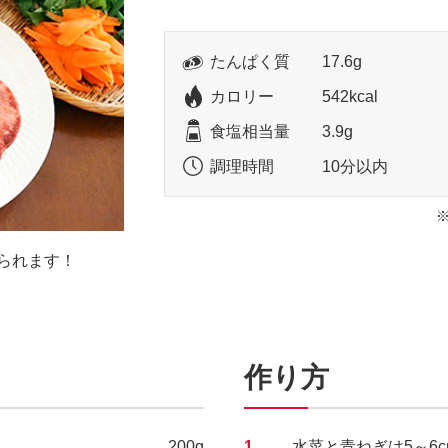
たんぱく質
17.6g
カロリー
542kcal
食塩相当量
3.9g
調理時間
10分以内
られます！
作り方
200g
1.
水菜と青ねぎは5～6