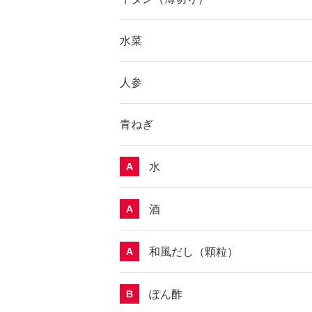
水菜
人参
青ねぎ
水
A
酒
A
和風だし（顆粒）
A
ぽん酢
B