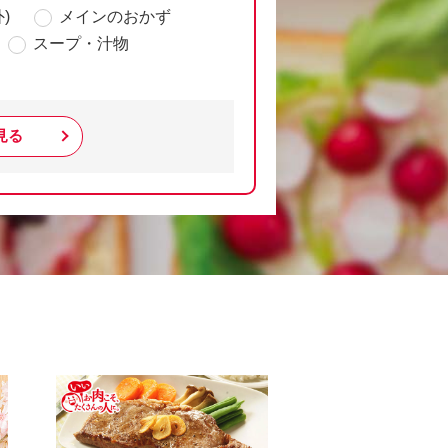
)
メインのおかず
スープ・汁物
見る