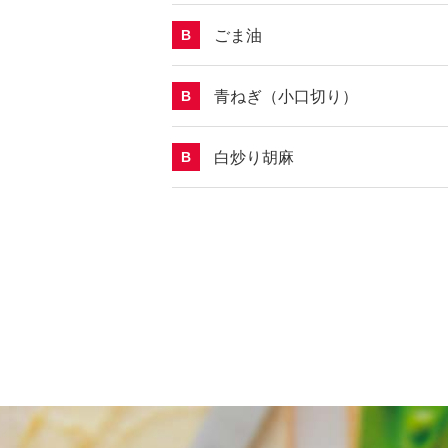
ごま油
B
青ねぎ（小口切り）
B
白炒り胡麻
B