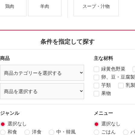
鶏肉
羊肉
スープ・汁物
条件を指定して探す
商品
主な材料
緑黄色野菜
卵、豆・豆腐製
芋類
乳
果物
ジャンル
メニュー
選択なし
選択なし
和食
洋食
中・韓風
ごはん