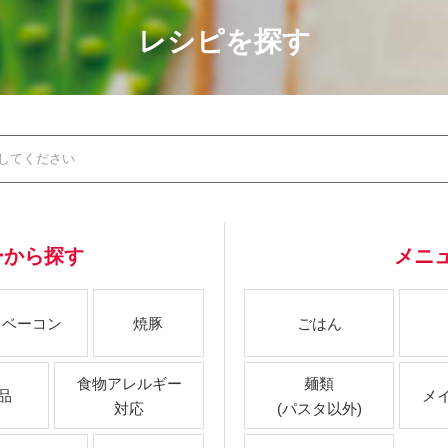
レシピを探す
ーから探す
メニ
ベーコン
焼豚
ごはん
食物アレルギー
麺類
品
メ
対応
(パスタ以外)