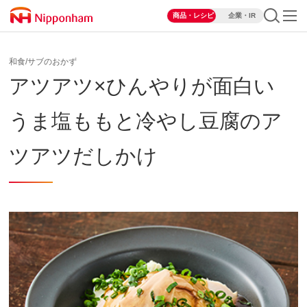
商品・レシピ
企業・IR
和食/サブのおかず
アツアツ×ひんやりが面白い
うま塩ももと冷やし豆腐のア
ツアツだしかけ