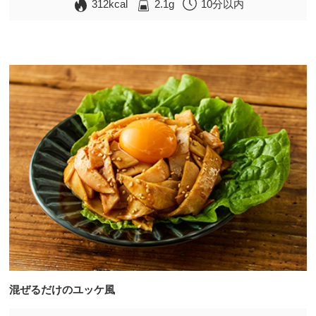
312kcal
2.1g
10分以内
混ぜるだけのユッケ風