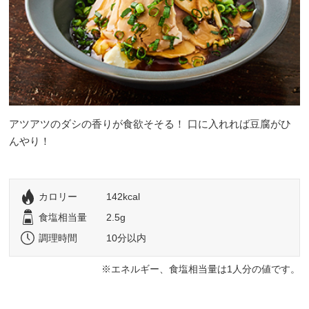
アツアツのダシの香りが食欲そそる！ 口に入れれば豆腐がひ
んやり！
カロリー
142kcal
食塩相当量
2.5g
調理時間
10分以内
エネルギー、食塩相当量は1人分の値です。