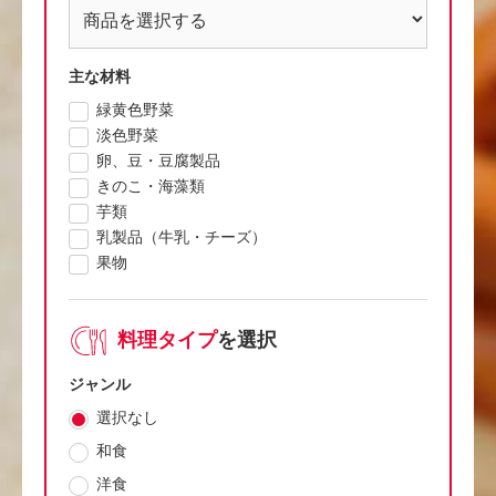
主な材料
緑黄色野菜
淡色野菜
卵、豆・豆腐製品
きのこ・海藻類
芋類
乳製品（牛乳・チーズ）
果物
料理タイプ
を選択
ジャンル
選択なし
和食
洋食