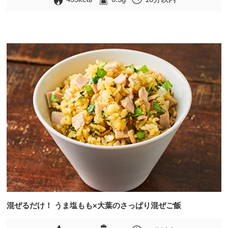
混ぜるだけ！ うま塩もも×大葉のさっぱり混ぜご飯