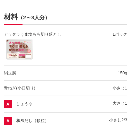
材料
（2～3人分）
アッタラうま塩もも切り落とし
1パック
絹豆腐
150g
青ねぎ(小口切り)
小さじ1
大さじ1
しょうゆ
A
小さじ2/3
和風だし（顆粒）
A