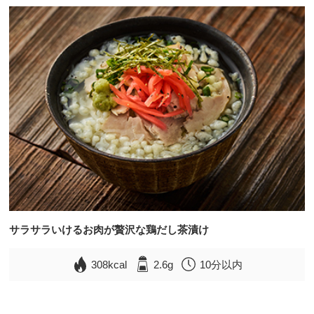
サラサラいけるお肉が贅沢な鶏だし茶漬け
308kcal
2.6g
10分以内