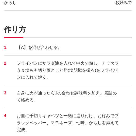
からし
お好みで
作り方
1.
【A】を混ぜ合わせる。
2.
フライパンにサラダ油を入れて中火で熱し、アッタラ
うま塩もも切り落としと卵(塩胡椒を振る)をフライパ
ンに入れて焼く。
3.
白身に火が通ったら1の合わせ調味料を加え、煮詰め
て絡める。
4.
お皿に千切りキャベツと一緒に盛り付け、お好みでブ
ラックペッパー、マヨネーズ、七味、からしを添えて
完成。