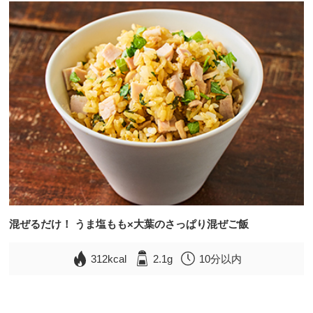
混ぜるだけ！ うま塩もも×大葉のさっぱり混ぜご飯
312kcal
2.1g
10分以内