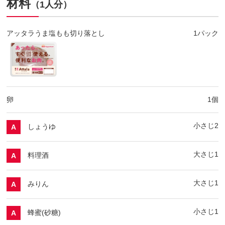
材料
（1人分）
アッタラうま塩もも切り落とし
1パック
卵
1個
小さじ2
しょうゆ
A
大さじ1
料理酒
A
大さじ1
みりん
A
小さじ1
蜂蜜(砂糖)
A