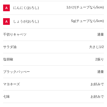
1かけ(チューブなら5cm)
にんにく(おろし)
A
5g(チューブなら5cm)
しょうが(おろし)
A
千切りキャベツ
適量
サラダ油
大さじ1/2
塩胡椒
2振り
ブラックパッぺー
適量
マヨネーズ
お好みで
七味
お好みで