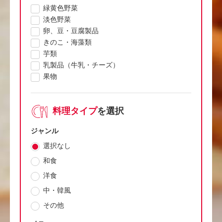
緑黄色野菜
淡色野菜
卵、豆・豆腐製品
きのこ・海藻類
芋類
乳製品（牛乳・チーズ）
果物
料理タイプ
を選択
ジャンル
選択なし
和食
洋食
中・韓風
その他