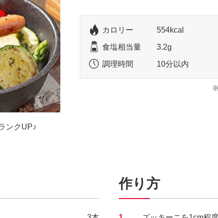
カロリー
554kcal
食塩相当量
3.2g
調理時間
10分以内
ンクUP♪
作り方
3本
1.
ズッキーニを1cm程