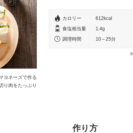
カロリー
612kcal
食塩相当量
1.4g
調理時間
10～25分
マヨネーズで作る
切り肉をたっぷり
作り方