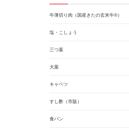
牛薄切り肉（国産きたの玄米牛®）
塩・こしょう
三つ葉
大葉
キャベツ
すし酢（市販）
食パン