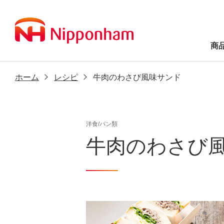
商
ホーム
レシピ
牛肉のわさび風味サンド
洋食/パン類
牛肉のわさび