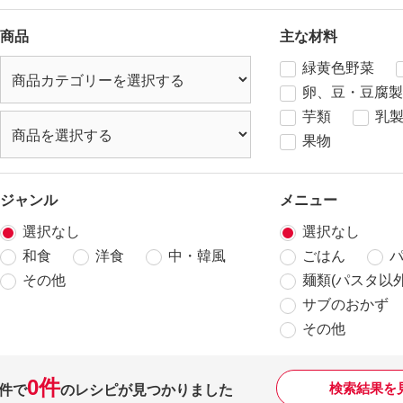
商品
主な材料
緑黄色野菜
卵、豆・豆腐製
芋類
乳
果物
ジャンル
メニュー
選択なし
選択なし
和食
洋食
中・韓風
ごはん
その他
麺類(パスタ以外
サブのおかず
その他
0件
検索結果を
件で
のレシピが見つかりました