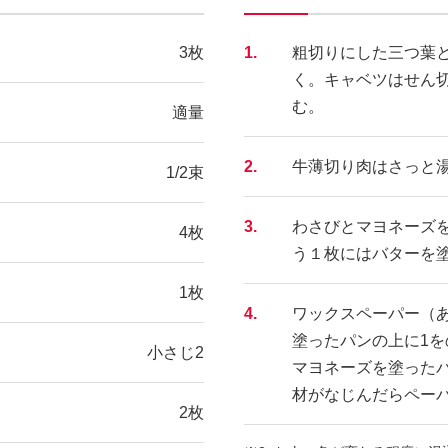
3枚
1.
粗切りにした三つ葉
く。キャベツはせん切
む。
適量
2.
牛薄切り肉はさっと
1/2束
3.
わさびとマヨネーズ
4枚
う１枚にはバターを
1枚
4.
ワックスペーパー（
塗ったパンの上に1を
小さじ2
マヨネーズを塗った
材がなじんだらペー
2枚