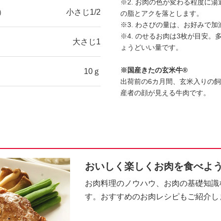
※2. お肉の色が変わる程度に
）
小さじ1/2
の脂とアクを落とします。
※3. わさびの量は、お好みで
※4. のせるお肉は3枚が目安
大さじ1
ょうどいい量です。
※国産きたの玄米牛®
10ｇ
出荷前の6カ月間、玄米入りの
産者の顔が見える牛肉です。
おいしく楽しくお肉を食べよ
お肉料理のノウハウ、お肉の基礎知識
す。おすすめのお肉レシピもご紹介し