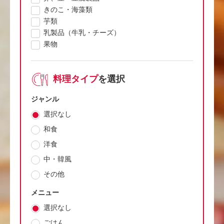
きのこ・海藻類
芋類
乳製品（牛乳・チーズ）
果物
料理タイプ
を選択
ジャンル
選択なし
和食
洋食
中・韓風
その他
メニュー
選択なし
ごはん