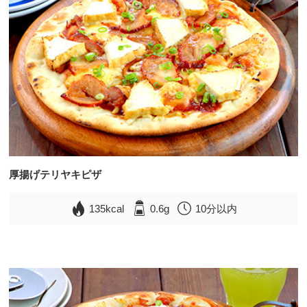
厚揚げテリヤキピザ
135kcal
0.6g
10分以内