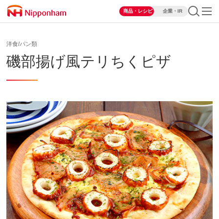
商品・レシピ
企業・IR
洋食/パン類
磯部揚げ風テリちくピザ