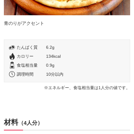
青のりがアクセント
たんぱく質
6.2g
カロリー
134kcal
食塩相当量
0.9g
調理時間
10分以内
エネルギー、食塩相当量は1人分の値です。
材料
（4人分）