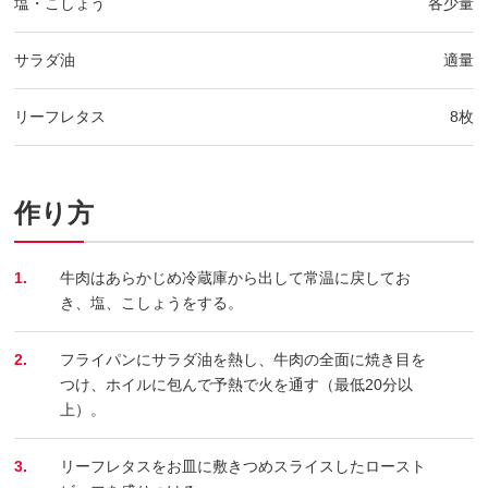
塩・こしょう
各少量
サラダ油
適量
リーフレタス
8枚
作り方
1.
牛肉はあらかじめ冷蔵庫から出して常温に戻してお
き、塩、こしょうをする。
2.
フライパンにサラダ油を熱し、牛肉の全面に焼き目を
つけ、ホイルに包んで予熱で火を通す（最低20分以
上）。
3.
リーフレタスをお皿に敷きつめスライスしたロースト