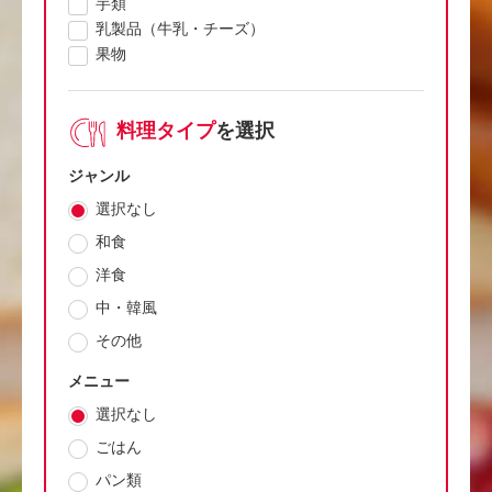
芋類
乳製品（牛乳・チーズ）
果物
料理タイプ
を選択
ジャンル
選択なし
和食
洋食
中・韓風
その他
メニュー
選択なし
ごはん
パン類