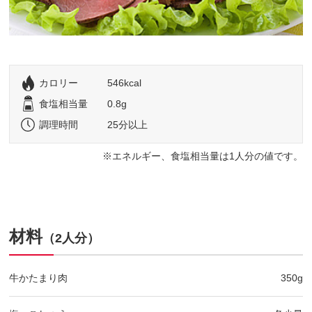
カロリー
546kcal
食塩相当量
0.8g
調理時間
25分以上
エネルギー、食塩相当量は1人分の値です。
材料
（2人分）
牛かたまり肉
350g