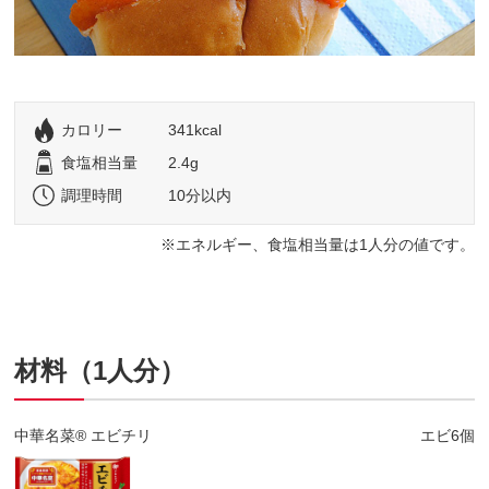
カロリー
341kcal
食塩相当量
2.4g
調理時間
10分以内
エネルギー、食塩相当量は1人分の値です。
材料（1人分）
中華名菜® エビチリ
エビ6個