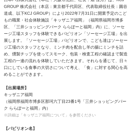
GROUP 株式会社（本店：東京都千代田区、代表取締役社長：圓谷
道成、以下KCJ GROUP）により2022年7月31日に開業予定のこど
もの職業・社会体験施設「キッザニア福岡」（福岡県福岡市博多
区、「三井ショッピングパーク ららぽーと福岡」内）に、ソーセ
ージ工場スタッフを体験できるパビリオン「ソーセージ工場」を出
展します。「ソーセージ工場」パビリオンで、こども達はソーセー
ジ工場のスタッフとなり、ミンチ肉を配合し羊の腸にミンチを詰
め、燻製チップを使ってスモーク、包装・検査工程の確認まで製造
工程の一連の流れを体験していただきます。それらを通じて、日々
口にしている食事の大切さについて考え、「食」に対する関心を高
めることができます。
【出展場所】
キッザニア福岡
（福岡県福岡市博多区那珂六丁目23番1号「三井ショッピングパー
ク ららぽーと福岡」内）
※詳細は「キッザニア福岡について」を参照ください
【パビリオン名】