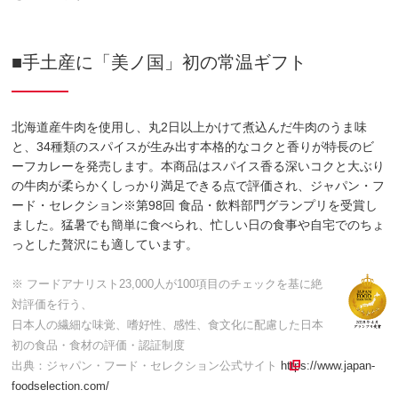
■手土産に「美ノ国」初の常温ギフト
北海道産牛肉を使用し、丸2日以上かけて煮込んだ牛肉のうま味
と、34種類のスパイスが生み出す本格的なコクと香りが特長のビ
ーフカレーを発売します。本商品はスパイス香る深いコクと大ぶり
の牛肉が柔らかくしっかり満足できる点で評価され、ジャパン・フ
ード・セレクション※第98回 食品・飲料部門グランプリを受賞し
ました。猛暑でも簡単に食べられ、忙しい日の食事や自宅でのちょ
っとした贅沢にも適しています。
※ フードアナリスト23,000人が100項目のチェックを基に絶
対評価を行う、
日本人の繊細な味覚、嗜好性、感性、食文化に配慮した日本
初の食品・食材の評価・認証制度
出典：ジャパン・フード・セレクション公式サイト
https://www.japan-
foodselection.com/