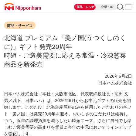
商品・レシピ
企業・IR
商品・サービス
北海道 プレミアム「美ノ国(うつくしのく
に)」ギフト発売20周年
時短・ご褒美需要に応える常温・冷凍惣菜
商品を新発売
2026年6月2日
日本ハム株式会社
日本ハム株式会社（本社：大阪市北区、代表取締役社長：前田 文
男／以下、日本ハム）は、2026年6月からお中元ギフトの販売を開
始します。このたび、北海道産原料のみを使用したこだわりのギフ
ト「美ノ国」は発売20周年を迎え、おいしさのこだわりは維持し
つつ、近年の調理負担を減らしたい時短ニーズ、さらに自分でも楽
しむご褒美需要の高まりを背景に今年の中元においてラインアップ
を強化します。