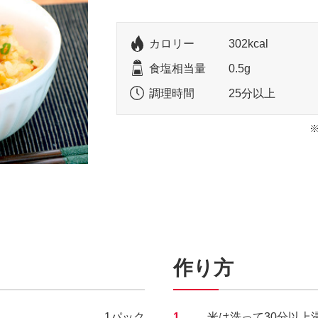
カロリー
302kcal
食塩相当量
0.5g
調理時間
25分以上
作り方
1パック
1.
米は洗って30分以上