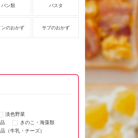
パン類
パスタ
インのおかず
サブのおかず
淡色野菜
品
きのこ・海藻類
製品（牛乳・チーズ）