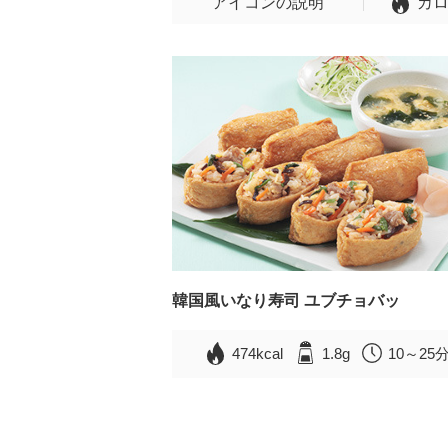
アイコンの説明
カ
韓国風いなり寿司 ユブチョバッ
474kcal
1.8g
10～25