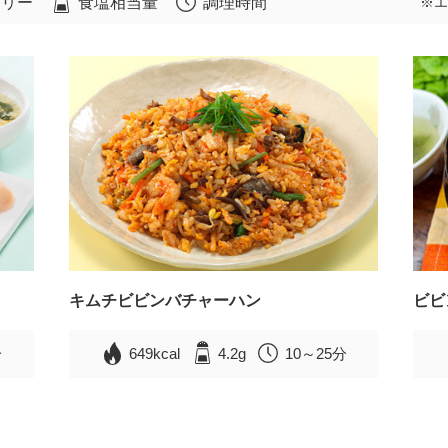
ロリー
食塩相当量
調理時間
※エ
キムチビビンバチャーハン
ビビ
分
649kcal
4.2g
10～25分