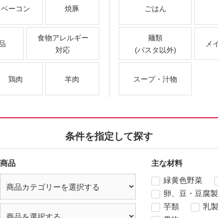
ベーコン
焼豚
ごはん
食物アレルギー
麺類
品
メ
対応
(パスタ以外)
鶏肉
羊肉
スープ・汁物
条件を指定して探す
商品
主な材料
緑黄色野菜
卵、豆・豆腐製
芋類
乳