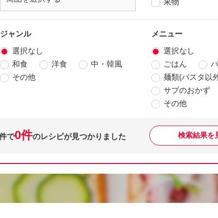
果物
ジャンル
メニュー
選択なし
選択なし
和食
洋食
中・韓風
ごはん
その他
麺類(パスタ以外
サブのおかず
その他
0件
検索結果を
件で
のレシピが見つかりました