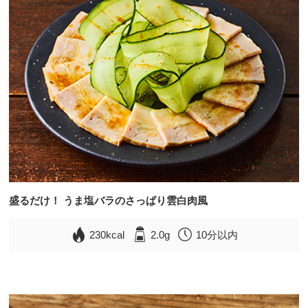
盛るだけ！ うま塩バラのさっぱり雲白肉風
230kcal
2.0g
10分以内