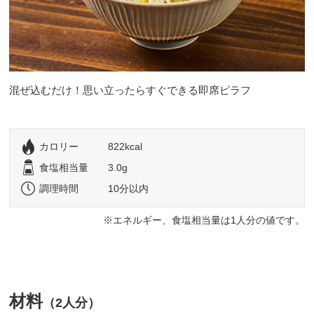
混ぜ込むだけ！思い立ったらすぐできる即席ピラフ
カロリー
822kcal
食塩相当量
3.0g
調理時間
10分以内
エネルギー、食塩相当量は1人分の値です。
材料
（2人分）