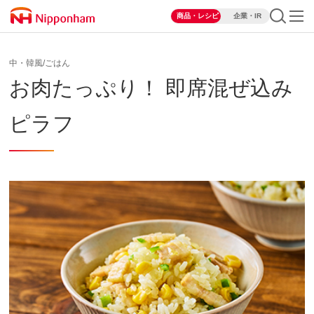
商品・レシピ
企業・IR
中・韓風/ごはん
お肉たっぷり！ 即席混ぜ込み
ピラフ