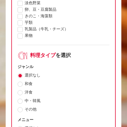
淡色野菜
卵、豆・豆腐製品
きのこ・海藻類
芋類
乳製品（牛乳・チーズ）
果物
料理タイプ
を選択
ジャンル
選択なし
和食
洋食
中・韓風
その他
メニュー