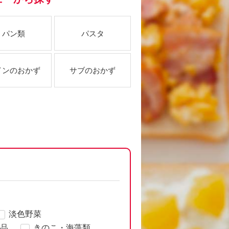
パン類
パスタ
インのおかず
サブのおかず
淡色野菜
品
きのこ・海藻類