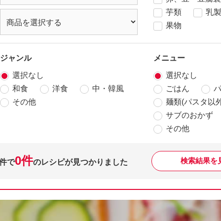
芋類
乳
果物
ジャンル
メニュー
選択なし
選択なし
和食
洋食
中・韓風
ごはん
その他
麺類(パスタ以外
サブのおかず
その他
0件
検索結果を
件で
のレシピが見つかりました