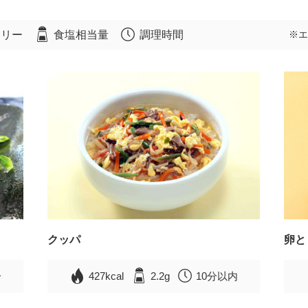
ロリー
食塩相当量
調理時間
※エ
クッパ
卵と
分
427kcal
2.2g
10分以内