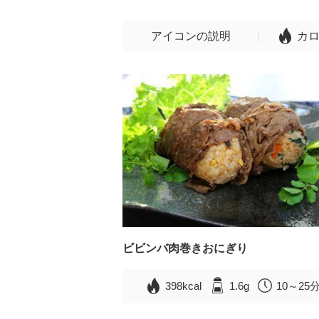
アイコンの説明
カ
ビビンバ肉巻きおにぎり
398kcal
1.6g
10～25