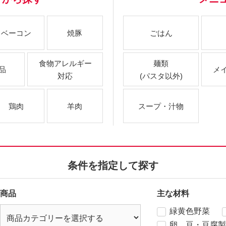
ベーコン
焼豚
ごはん
食物アレルギー
麺類
品
メ
対応
(パスタ以外)
鶏肉
羊肉
スープ・汁物
条件を指定して探す
商品
主な材料
緑黄色野菜
卵、豆・豆腐製