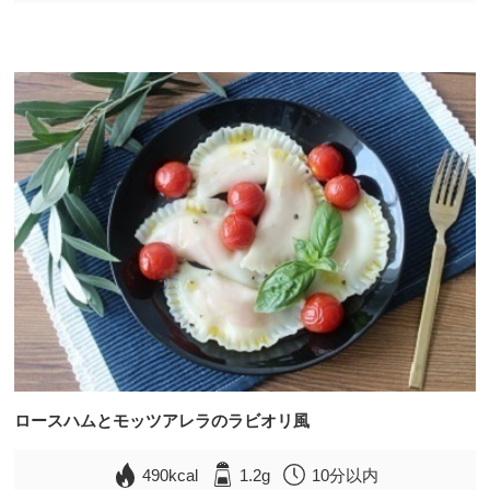
ロースハムとモッツアレラのラビオリ風
490kcal
1.2g
10分以内