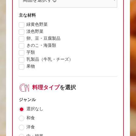
主な材料
緑黄色野菜
淡色野菜
卵、豆・豆腐製品
きのこ・海藻類
芋類
乳製品（牛乳・チーズ）
果物
料理タイプ
を選択
ジャンル
選択なし
和食
洋食