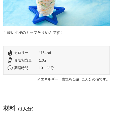
可愛い七夕のカップそうめんです！
カロリー
113kcal
食塩相当量
1.3g
調理時間
10～25分
エネルギー、食塩相当量は1人分の値です。
材料
（1人分）