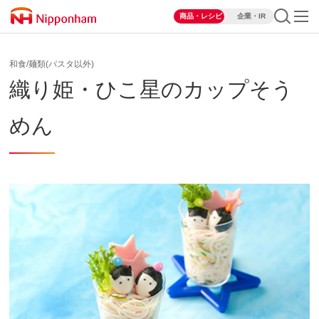
商品・レシピ
企業・IR
和食/麺類(パスタ以外)
織り姫・ひこ星のカップそう
めん