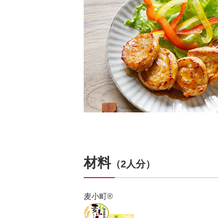
材料
（2人分）
麦小町®