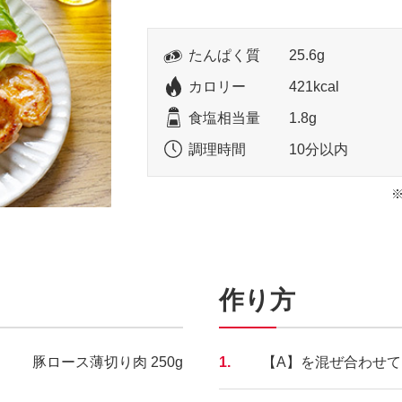
たんぱく質
25.6g
カロリー
421kcal
食塩相当量
1.8g
調理時間
10分以内
作り方
豚ロース薄切り肉 250g
1.
【A】を混ぜ合わせて