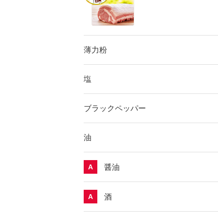
薄力粉
塩
ブラックペッパー
油
醤油
A
酒
A