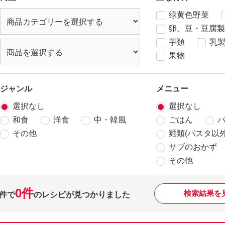
緑黄色野菜
卵、豆・豆腐製
芋類
乳
果物
ジャンル
メニュー
選択なし
選択なし
和食
洋食
中・韓風
ごはん
その他
麺類(パスタ以外
サブのおかず
その他
0件
検索結果を
件で
のレシピが見つかりました