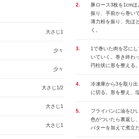
2.
豚ロース3枚を1cm
振り、手前から巻い
薄力粉を振り、先ほ
く。
大さじ1
3.
1で巻いた肉を芯に
少々
いていく。巻き終わ
円柱状に形を整える。
少々
4.
冷凍庫から3を取り出
大さじ1/2
に切る。形を整え、
大さじ1
5.
フライパンに油をひ
色がついたら裏返し
大さじ1
バターを加えて煮立