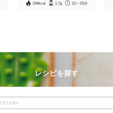
分
248kcal
1.7g
10～25分
レシピを探す