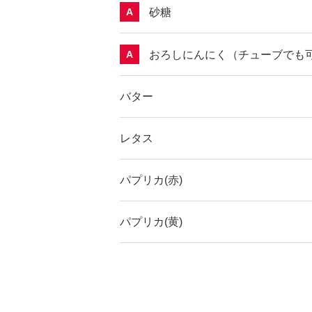
砂糖
A
おろしにんにく（チューブでも
A
バター
レタス
パプリカ(赤)
パプリカ(黄)