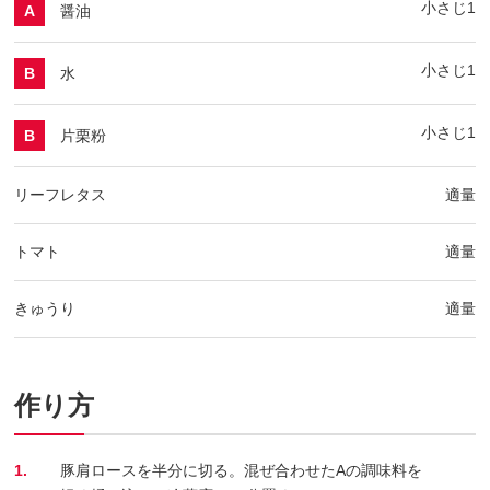
小さじ1
醤油
A
小さじ1
水
B
小さじ1
片栗粉
B
リーフレタス
適量
トマト
適量
きゅうり
適量
作り方
1.
豚肩ロースを半分に切る。混ぜ合わせたAの調味料を