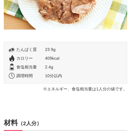
たんぱく質
23.9g
カロリー
409kcal
食塩相当量
2.4g
調理時間
10分以内
エネルギー、食塩相当量は1人分の値です。
材料
（2人分）