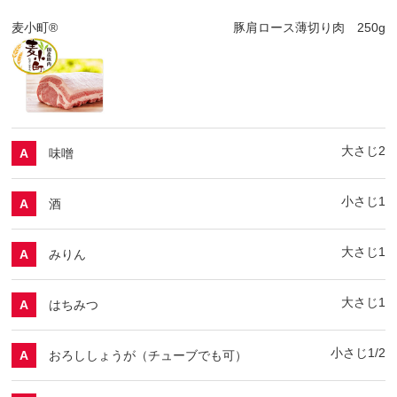
麦小町®
豚肩ロース薄切り肉 250g
大さじ2
味噌
A
小さじ1
酒
A
大さじ1
みりん
A
大さじ1
はちみつ
A
小さじ1/2
おろししょうが（チューブでも可）
A