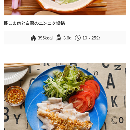
豚こま肉と白菜のニンニク塩鍋
395kcal
3.6g
10～25分