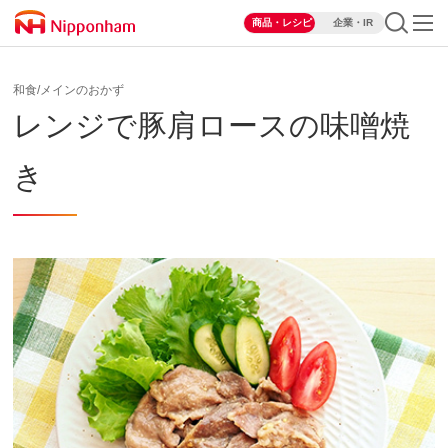
商品・レシピ
企業・IR
和食/メインのおかず
レンジで豚肩ロースの味噌焼
き