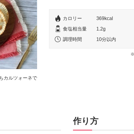
カロリー
369kcal
食塩相当量
1.2g
調理時間
10分以内
ちカルツォーネで
作り方