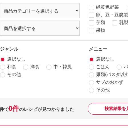
緑黄色野菜
卵、豆・豆腐製
芋類
乳
果物
ジャンル
メニュー
選択なし
選択なし
和食
洋食
中・韓風
ごはん
その他
麺類(パスタ以外
サブのおかず
その他
0件
検索結果を
件で
のレシピが見つかりました