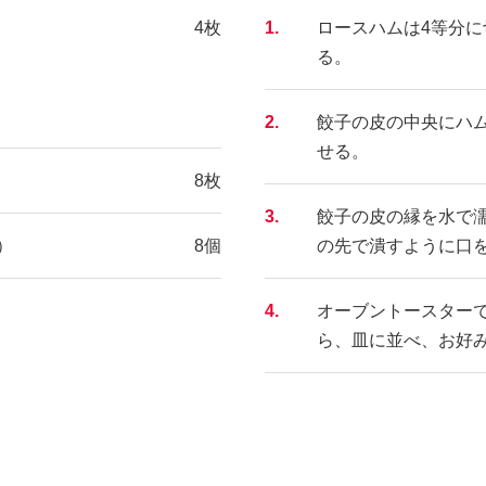
4枚
1.
ロースハムは4等分
る。
2.
餃子の皮の中央にハム
せる。
8枚
3.
餃子の皮の縁を水で
）
8個
の先で潰すように口
4.
オーブントースター
ら、皿に並べ、お好