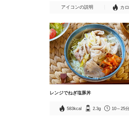
アイコンの説明
カ
レンジでねぎ塩豚丼
583kcal
2.3g
10～25