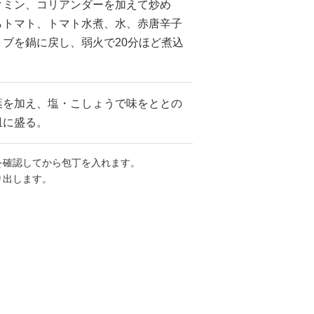
クミン、コリアンダーを加えて炒め
らトマト、トマト水煮、水、赤唐辛子
ブを鍋に戻し、弱火で20分ほど煮込
葉を加え、塩・こしょうで味をととの
皿に盛る。
を確認してから包丁を入れます。
り出します。