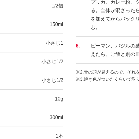
プリカ、カレー粉、
1/2個
る。全体が混ざった
を加えてからバックリ
150ml
む。
小さじ1
6.
ピーマン、バジルの
えたら、ご飯と別の
小さじ1/2
※2.骨の頭が見えるので、それ
※3.焼き色がついたくらいで取
小さじ1/2
10g
300ml
1本