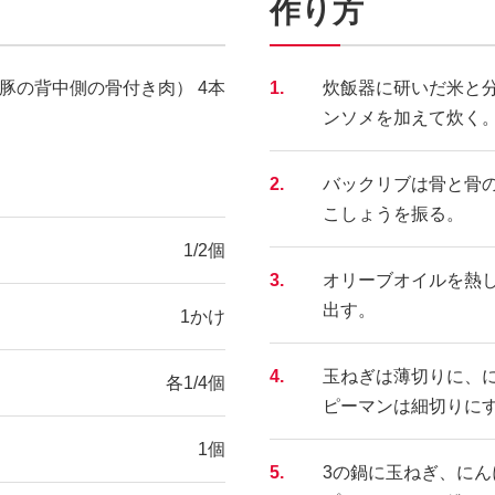
作り方
豚の背中側の骨付き肉） 4本
1.
炊飯器に研いだ米と
ンソメを加えて炊く
2.
バックリブは骨と骨
こしょうを振る。
1/2個
3.
オリーブオイルを熱
出す。
1かけ
4.
玉ねぎは薄切りに、
各1/4個
ピーマンは細切りに
1個
5.
3の鍋に玉ねぎ、に