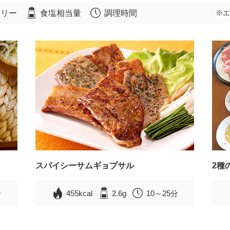
ロリー
食塩相当量
調理時間
※エ
スパイシーサムギョプサル
2種
分
455kcal
2.6g
10～25分