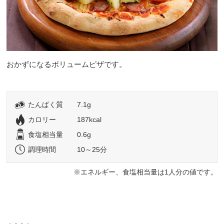
おかずになるボリュームピザです。
たんぱく質
7.1g
カロリー
187kcal
食塩相当量
0.6g
調理時間
10～25分
エネルギー、食塩相当量は1人分の値です。