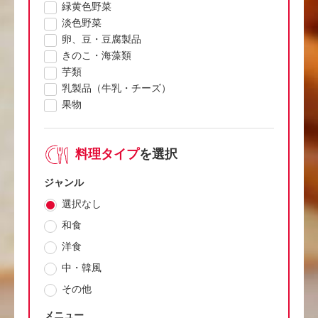
緑黄色野菜
淡色野菜
卵、豆・豆腐製品
きのこ・海藻類
芋類
乳製品（牛乳・チーズ）
果物
料理タイプ
を選択
ジャンル
選択なし
和食
洋食
中・韓風
その他
メニュー