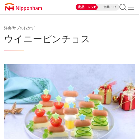
商品・レシピ
企業・IR
洋食/サブのおかず
ウイニーピンチョス