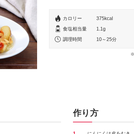
カロリー
375kcal
食塩相当量
1.1g
調理時間
10～25分
作り方
1.
にんにくは皮をむき、