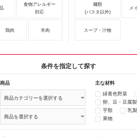
食物アレルギー
麺類
品
メ
対応
(パスタ以外)
鶏肉
羊肉
スープ・汁物
条件を指定して探す
商品
主な材料
緑黄色野菜
卵、豆・豆腐製
芋類
乳
果物