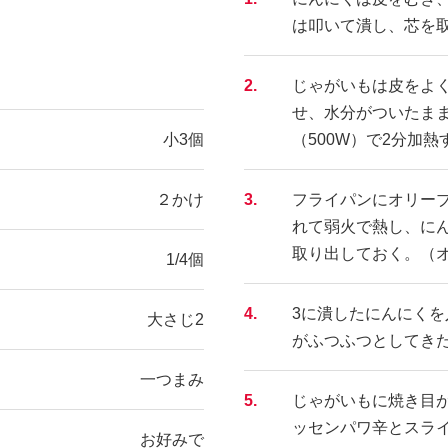
は叩いて潰し、芯を
2.
じゃがいもは皮をよ
せ、水分がついたま
小3個
（500W）で2分加熱
２かけ
3.
フライパンにオリー
れて弱火で熱し、に
取り出しておく。（
1/4個
4.
3に潰したにんにく
大さじ2
がふつふつとしてき
一つまみ
5.
じゃがいもに焼き目
ッセンパワ辛とスラ
お好みで