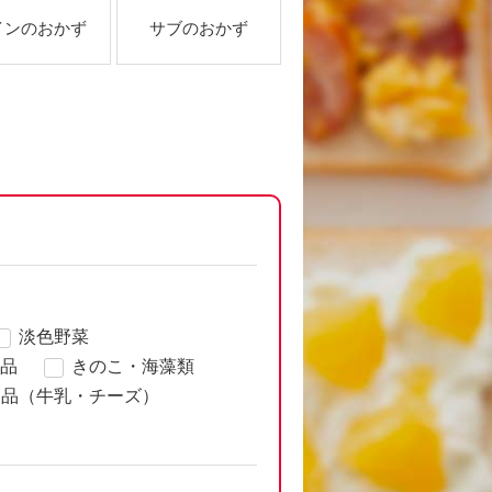
インのおかず
サブのおかず
淡色野菜
品
きのこ・海藻類
製品（牛乳・チーズ）