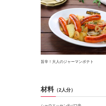
旨辛！大人のジャーマンポテト
材料
（2人分）
シャウエッセン®パワ辛