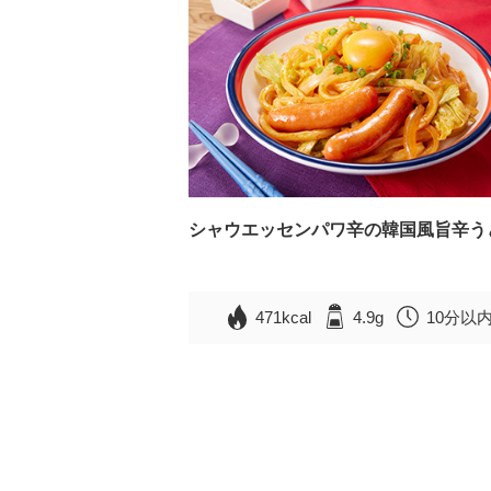
シャウエッセンパワ辛の韓国風旨辛う
471kcal
4.9g
10分以