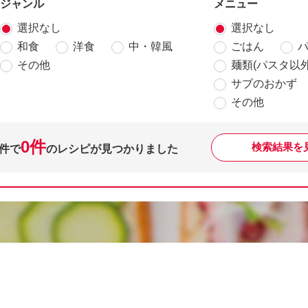
ジャンル
メニュー
選択なし
選択なし
和食
洋食
中・韓風
ごはん
その他
麺類(パスタ以外
サブのおかず
その他
0件
検索結果を
件で
のレシピが見つかりました