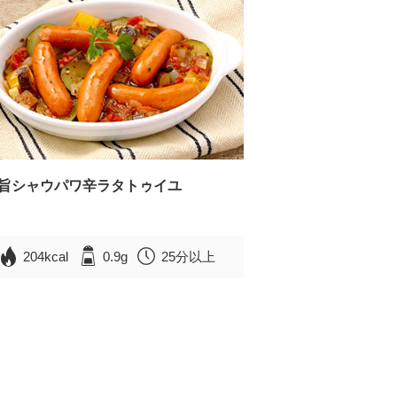
旨シャウパワ辛ラタトゥイユ
204kcal
0.9g
25分以上