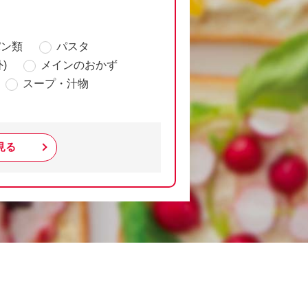
パン類
パスタ
)
メインのおかず
スープ・汁物
見る