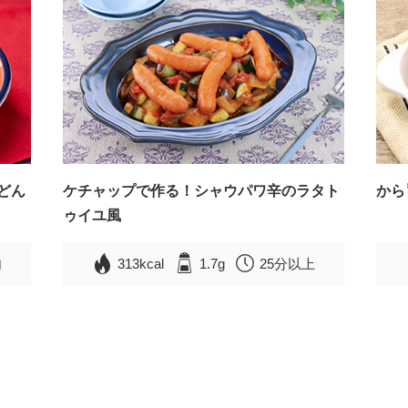
どん
ケチャップで作る！シャウパワ辛のラタト
から
ゥイユ風
内
313kcal
1.7g
25分以上