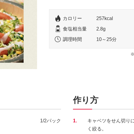
カロリー
257kcal
食塩相当量
2.8g
調理時間
10～25分
作り方
1/2パック
1.
キャベツをせん切り
く絞る。