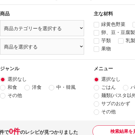
商品
主な材料
緑黄色野菜
卵、豆・豆腐製
芋類
乳
果物
ジャンル
メニュー
選択なし
選択なし
和食
洋食
中・韓風
ごはん
その他
麺類(パスタ以外
サブのおかず
その他
0件
検索結果を
件で
のレシピが見つかりました