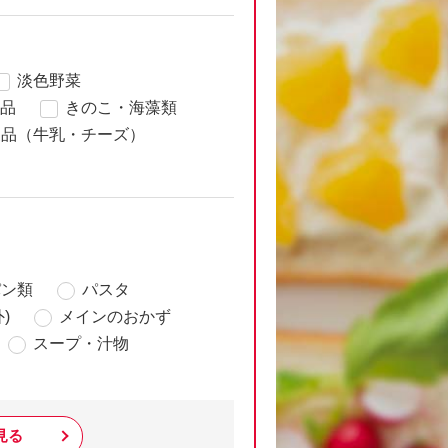
淡色野菜
品
きのこ・海藻類
製品（牛乳・チーズ）
パン類
パスタ
)
メインのおかず
スープ・汁物
見る