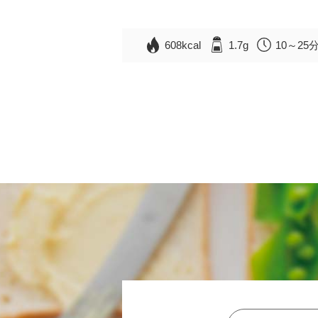
608kcal
1.7g
10～25