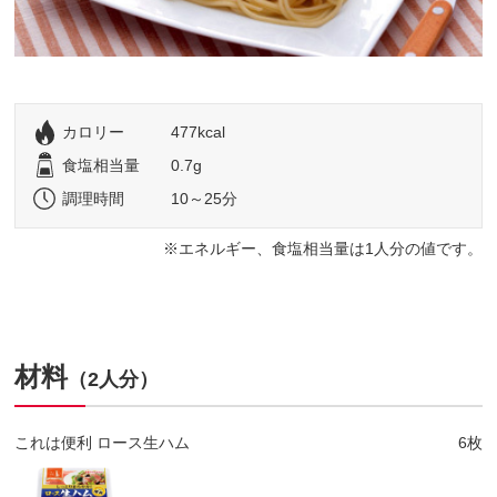
カロリー
477kcal
食塩相当量
0.7g
調理時間
10～25分
エネルギー、食塩相当量は1人分の値です。
材料
（2人分）
これは便利 ロース生ハム
6枚