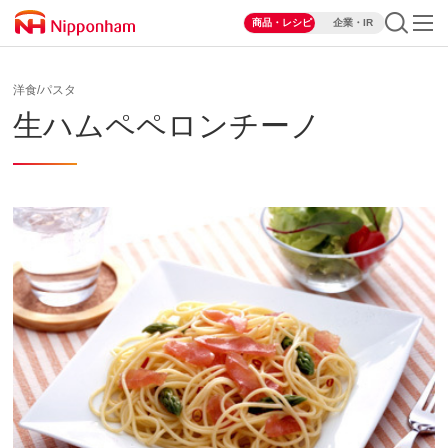
商品・レシピ
企業・IR
洋食/パスタ
生ハムペペロンチーノ