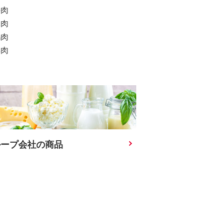
牛肉
豚肉
鶏肉
羊肉
ループ会社の商品