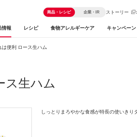
ストーリー
商品・レシピ
企業・IR
品情報
レシピ
食物アレルギーケア
キャンペーン
れは便利 ロース生ハム
ース生ハム
しっとりまろやかな食感が特長の使いきり