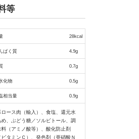
料等
量
28kcal
んぱく質
4.9g
質
0.7g
水化物
0.5g
塩相当量
0.9g
豚ロース肉（輸入）、食塩、還元水
あめ、ぶどう糖／ソルビトール、調
味料（アミノ酸等）、酸化防止剤
（ビタミンＣ）、発色剤（亜硝酸Ｎ