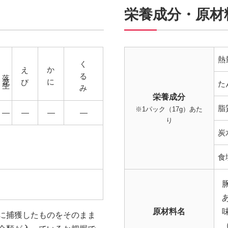
栄養成分・原材
くるみ
熱
えび
かに
落花生
た
栄養成分
脂
※1パック（17g）あた
―
―
―
―
り
炭
食
原材料名
に捕獲したものをそのまま