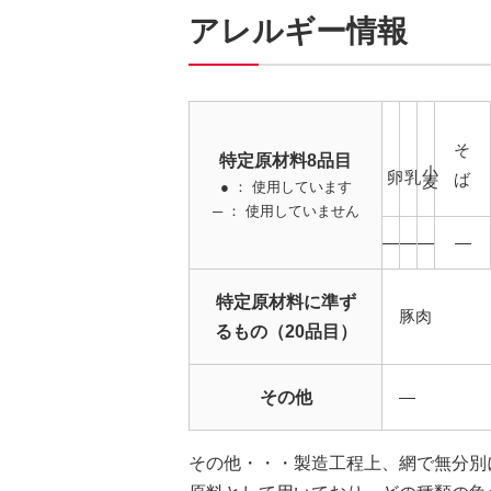
アレルギー情報
そば
特定原材料8品目
小麦
卵
乳
● ： 使用しています
─ ： 使用していません
―
―
―
―
特定原材料に準ず
豚肉
るもの（20品目）
その他
―
その他・・・製造工程上、網で無分別