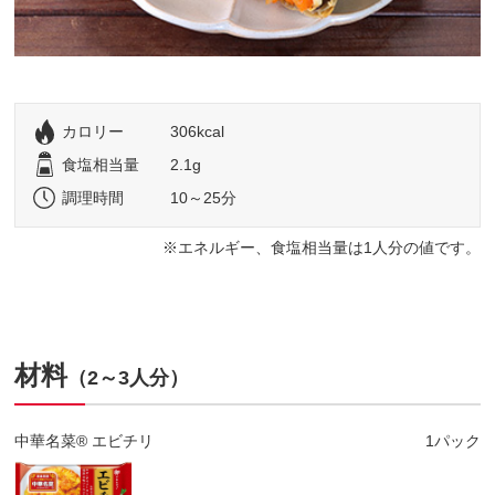
カロリー
306kcal
食塩相当量
2.1g
調理時間
10～25分
エネルギー、食塩相当量は1人分の値です。
材料
（2～3人分）
中華名菜® エビチリ
1パック