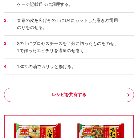
ケージ記載通りに調理する。
2.
春巻の皮を広げその上に1/4にカットした巻き寿司用
のりをのせる。
3.
2の上にプロセスチーズを半分に切ったものをのせ、
1で作ったエビチリを適量のせ巻く。
4.
180℃の油でカリッと揚げる。
レシピを共有する