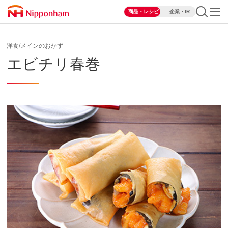
商品・レシピ
企業・IR
洋食/メインのおかず
エビチリ春巻