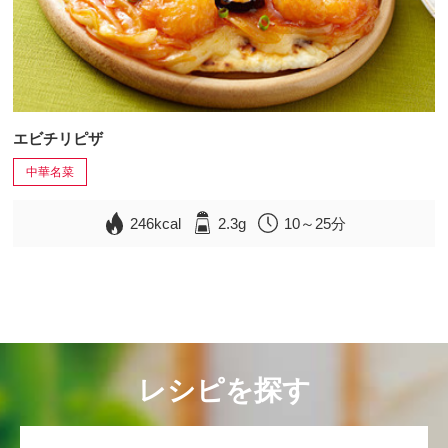
エビチリピザ
中華名菜
246kcal
2.3g
10～25分
レシピを探す