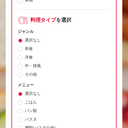
果物
料理タイプ
を選択
ジャンル
選択なし
和食
洋食
中・韓風
その他
メニュー
選択なし
ごはん
パン類
パスタ
麺類(パスタ以外)