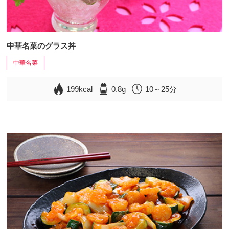
中華名菜のグラス丼
中華名菜
199kcal
0.8g
10～25分