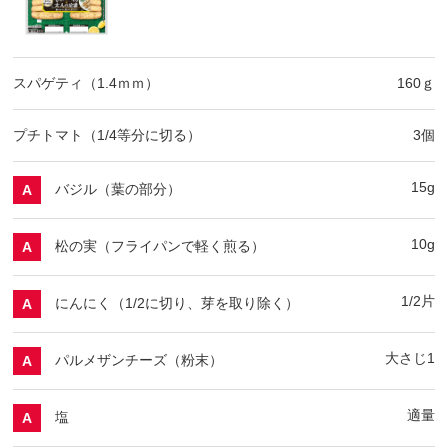
スパゲティ（1.4ｍｍ）
160ｇ
プチトマト（1/4等分に切る）
3個
15g
バジル（葉の部分）
A
10g
松の実（フライパンで軽く煎る）
A
1/2片
にんにく（1/2に切り、芽を取り除く）
A
大さじ1
パルメザンチーズ（粉末）
A
適量
塩
A