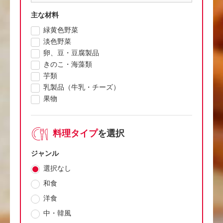
主な材料
緑黄色野菜
淡色野菜
卵、豆・豆腐製品
きのこ・海藻類
芋類
乳製品（牛乳・チーズ）
果物
料理タイプ
を選択
ジャンル
選択なし
和食
洋食
中・韓風