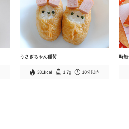
うさぎちゃん稲荷
時短
381kcal
1.7g
10分以内