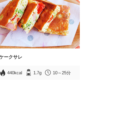
ケークサレ
440kcal
1.7g
10～25分