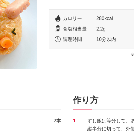
カロリー
280kcal
食塩相当量
2.2g
調理時間
10分以内
作り方
2本
1.
すし飯は等分して、
縦半分に切って、外