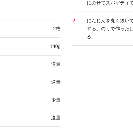
にのせてスパゲティ
2.
にんじんを丸く抜い
2枚
する。のりで作った
る。
140g
適量
適量
少量
適量