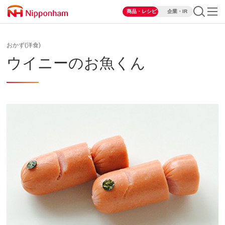
商品・レシピ
企業・IR
おかず(洋食)
ウイニーのお魚くん