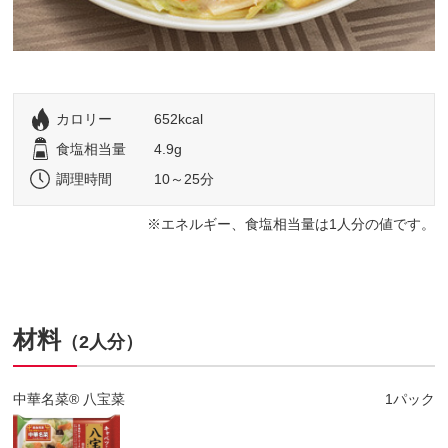
カロリー
652kcal
食塩相当量
4.9g
調理時間
10～25分
エネルギー、食塩相当量は1人分の値です。
材料
（2人分）
中華名菜® 八宝菜
1パック