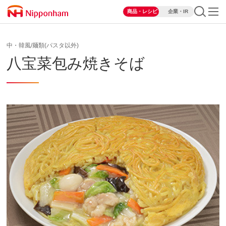
商品・レシピ
企業・IR
中・韓風/麺類(パスタ以外)
八宝菜包み焼きそば