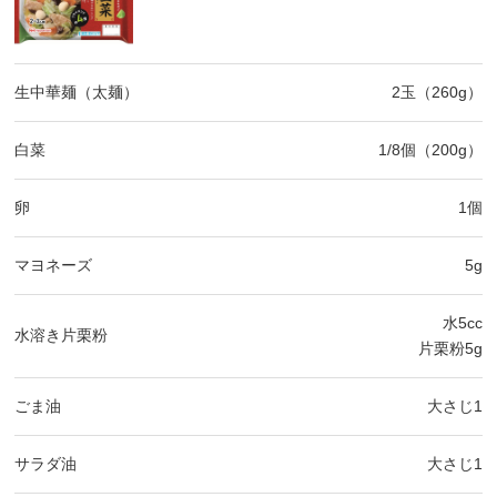
生中華麺（太麺）
2玉（260g）
白菜
1/8個（200g）
卵
1個
マヨネーズ
5g
水5cc
水溶き片栗粉
片栗粉5g
ごま油
大さじ1
サラダ油
大さじ1