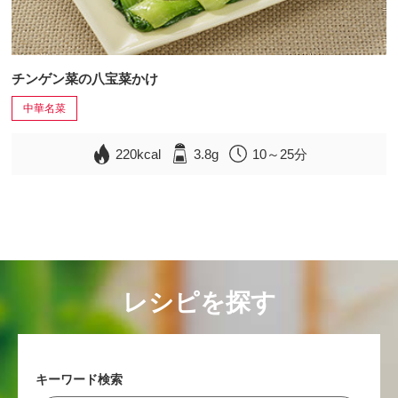
チンゲン菜の八宝菜かけ
中華名菜
220kcal
3.8g
10～25分
レシピを探す
キーワード検索