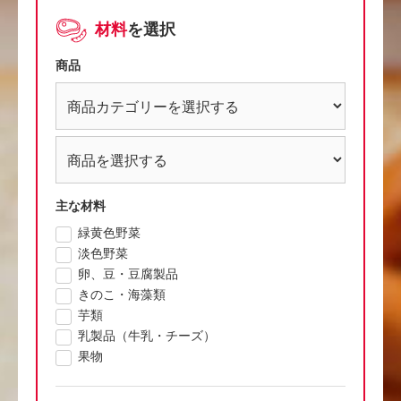
材料
を選択
商品
主な材料
緑黄色野菜
淡色野菜
卵、豆・豆腐製品
きのこ・海藻類
芋類
乳製品（牛乳・チーズ）
果物