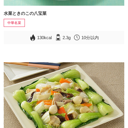
水菜ときのこの八宝菜
中華名菜
130kcal
2.3g
10分以内