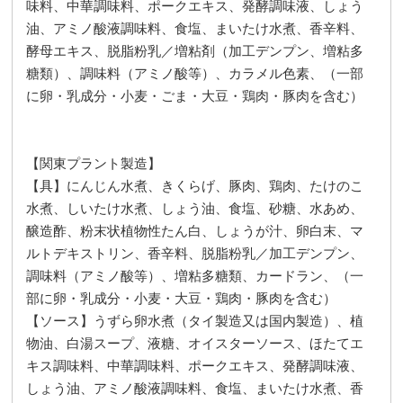
味料、中華調味料、ポークエキス、発酵調味液、しょう
油、アミノ酸液調味料、食塩、まいたけ水煮、香辛料、
酵母エキス、脱脂粉乳／増粘剤（加工デンプン、増粘多
糖類）、調味料（アミノ酸等）、カラメル色素、（一部
に卵・乳成分・小麦・ごま・大豆・鶏肉・豚肉を含む）
【関東プラント製造】
【具】にんじん水煮、きくらげ、豚肉、鶏肉、たけのこ
水煮、しいたけ水煮、しょう油、食塩、砂糖、水あめ、
醸造酢、粉末状植物性たん白、しょうが汁、卵白末、マ
ルトデキストリン、香辛料、脱脂粉乳／加工デンプン、
調味料（アミノ酸等）、増粘多糖類、カードラン、（一
部に卵・乳成分・小麦・大豆・鶏肉・豚肉を含む）
【ソース】うずら卵水煮（タイ製造又は国内製造）、植
物油、白湯スープ、液糖、オイスターソース、ほたてエ
キス調味料、中華調味料、ポークエキス、発酵調味液、
しょう油、アミノ酸液調味料、食塩、まいたけ水煮、香