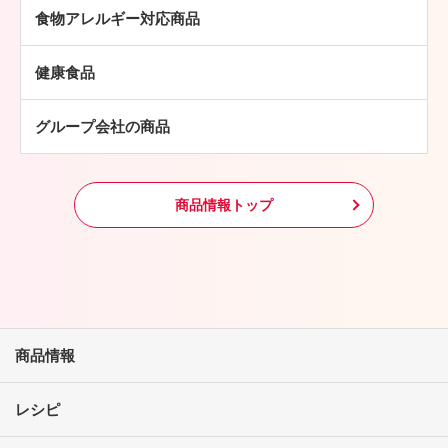
牛肉
チキン加工品
その他
食物アレルギー対応商品
豚肉
中華・アジア総菜
鶏肉
パン・ピザ
健康食品
羊肉
常温食品
グループ会社の商品
冷凍食品
その他
商品情報トップ
商品情報
レシピ