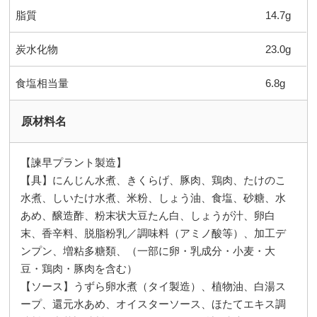
脂質
14.7g
炭水化物
23.0g
食塩相当量
6.8g
原材料名
【諫早プラント製造】
【具】にんじん水煮、きくらげ、豚肉、鶏肉、たけのこ
水煮、しいたけ水煮、米粉、しょう油、食塩、砂糖、水
あめ、醸造酢、粉末状大豆たん白、しょうが汁、卵白
末、香辛料、脱脂粉乳／調味料（アミノ酸等）、加工デ
ンプン、増粘多糖類、（一部に卵・乳成分・小麦・大
豆・鶏肉・豚肉を含む）
【ソース】うずら卵水煮（タイ製造）、植物油、白湯ス
ープ、還元水あめ、オイスターソース、ほたてエキス調