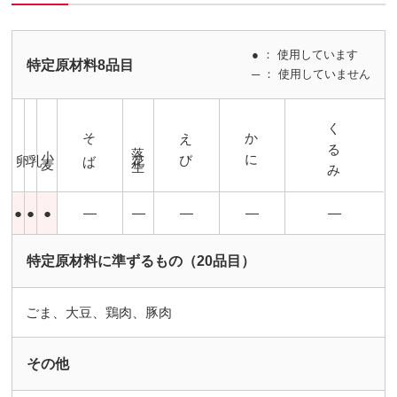
● ： 使用しています
特定原材料8品目
─ ： 使用していません
くるみ
そば
えび
かに
落花生
小麦
卵
乳
●
●
●
―
―
―
―
―
特定原材料に準ずるもの（20品目）
ごま、大豆、鶏肉、豚肉
その他