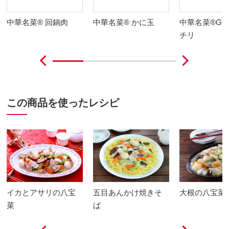
中華名菜® 回鍋肉
中華名菜® かに玉
中華名菜®GO
チリ
この商品を使ったレシピ
イカとアサリの八宝
五目あんかけ焼きそ
大根の八宝菜
菜
ば