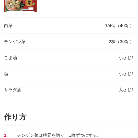
白菜
1/4個（400g）
チンゲン菜
2株（300g）
ごま油
小さじ1
塩
小さじ1
サラダ油
大さじ1
作り方
1.
チンゲン菜は根元を切り、1枚ずつにする。