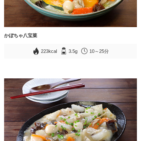
かぼちゃ八宝菜
223kcal
3.5g
10～25分