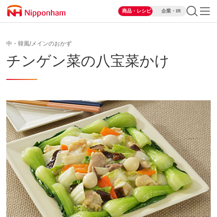
商品・レシピ
企業・IR
中・韓風/メインのおかず
チンゲン菜の八宝菜かけ