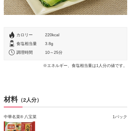
カロリー
220kcal
食塩相当量
3.8g
調理時間
10～25分
エネルギー、食塩相当量は1人分の値です。
材料
（2人分）
中華名菜® 八宝菜
1パック