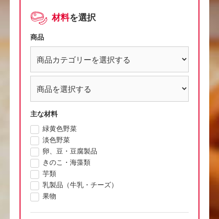
材料
を選択
商品
主な材料
緑黄色野菜
淡色野菜
卵、豆・豆腐製品
きのこ・海藻類
芋類
乳製品（牛乳・チーズ）
果物