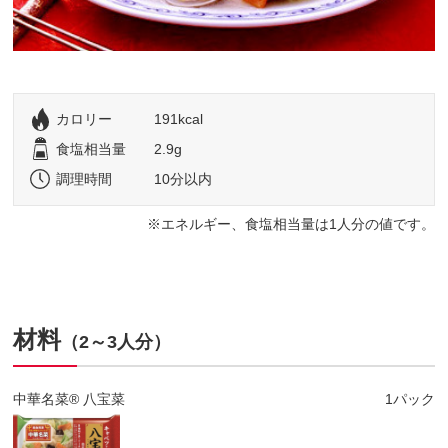
カロリー
191kcal
食塩相当量
2.9g
調理時間
10分以内
エネルギー、食塩相当量は1人分の値です。
材料
（2～3人分）
中華名菜® 八宝菜
1パック