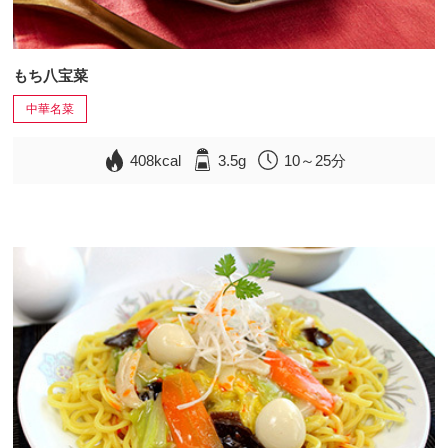
もち八宝菜
中華名菜
408kcal
3.5g
10～25分