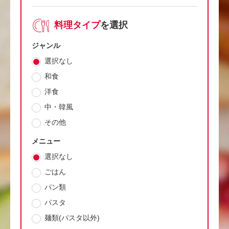
料理タイプ
を選択
ジャンル
選択なし
和食
洋食
中・韓風
その他
メニュー
選択なし
ごはん
パン類
パスタ
麺類(パスタ以外)