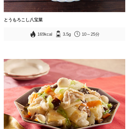
とうもろこし八宝菜
169kcal
3.5g
10～25分