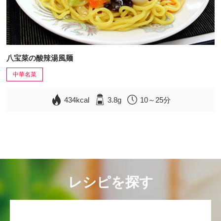
八宝菜の酸辣湯風麺
中華名菜
434kcal
3.8g
10～25分
レシピを探す