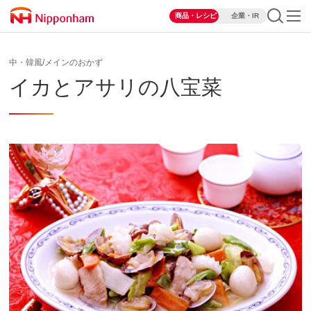
商品・レシピ
企業・IR
中・韓風/メインのおかず
イカとアサリの八宝菜