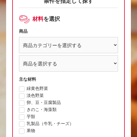
条件を指定して探す
材料
を選択
商品
主な材料
緑黄色野菜
淡色野菜
卵、豆・豆腐製品
きのこ・海藻類
芋類
乳製品（牛乳・チーズ）
果物